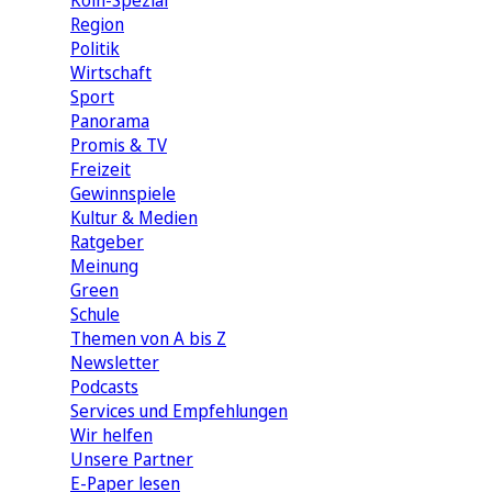
Köln-Spezial
Region
Politik
Wirtschaft
Sport
Panorama
Promis & TV
Freizeit
Gewinnspiele
Kultur & Medien
Ratgeber
Meinung
Green
Schule
Themen von A bis Z
Newsletter
Podcasts
Services und Empfehlungen
Wir helfen
Unsere Partner
E-Paper lesen