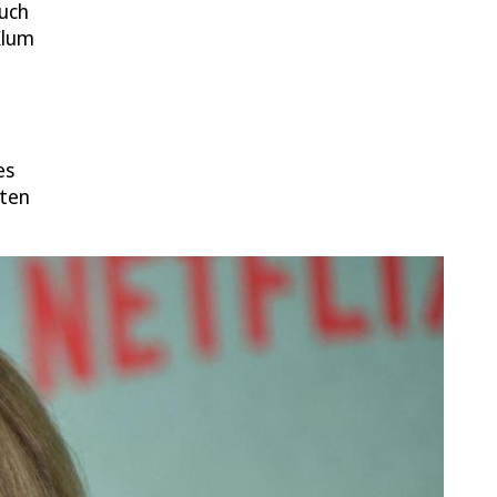
auch
 Klum
es
iten