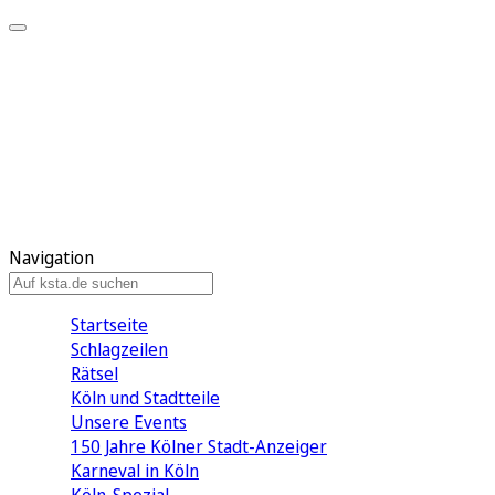
Mein KStA
Meine Artikel
Meine Region
Meine Newsletter
Mein KStA PLUS
Mein E-Paper
Navigation
Startseite
Schlagzeilen
Rätsel
Köln und Stadtteile
Unsere Events
150 Jahre Kölner Stadt-Anzeiger
Karneval in Köln