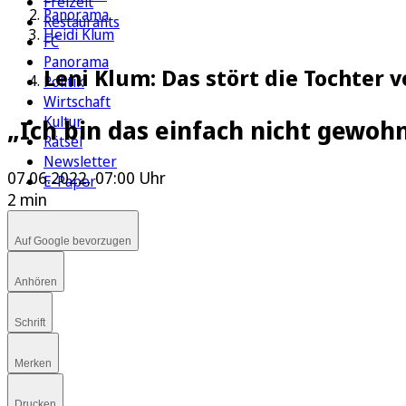
Freizeit
Panorama
Restaurants
Heidi Klum
FC
Panorama
Leni Klum: Das stört die Tochter 
Politik
Wirtschaft
Kultur
„Ich bin das einfach nicht gewoh
Rätsel
Newsletter
07.06.2022, 07:00 Uhr
E-Paper
2 min
Auf Google bevorzugen
Anhören
Schrift
Merken
Drucken