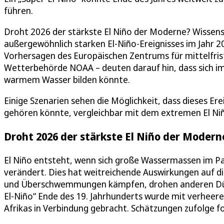
führen.
Droht 2026 der stärkste El Niño der Moderne? Wissensc
außergewöhnlich starken El-Niño-Ereignisses im Jahr 
Vorhersagen des Europäischen Zentrums für mittelfr
Wetterbehörde NOAA – deuten darauf hin, dass sich im
warmem Wasser bilden könnte.
Einige Szenarien sehen die Möglichkeit, dass dieses Er
gehören könnte, vergleichbar mit dem extremen El Ni
Droht 2026 der stärkste El Niño der Modern
El Niño entsteht, wenn sich große Wassermassen im Pa
verändert. Dies hat weitreichende Auswirkungen auf 
und Überschwemmungen kämpfen, drohen anderen Dürren
El-Niño“ Ende des 19. Jahrhunderts wurde mit verheere
Afrikas in Verbindung gebracht. Schätzungen zufolge f