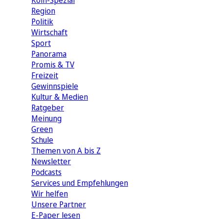
Köln-Spezial
Region
Politik
Wirtschaft
Sport
Panorama
Promis & TV
Freizeit
Gewinnspiele
Kultur & Medien
Ratgeber
Meinung
Green
Schule
Themen von A bis Z
Newsletter
Podcasts
Services und Empfehlungen
Wir helfen
Unsere Partner
E-Paper lesen