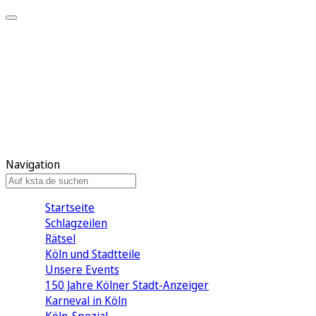
Mein KStA
Meine Artikel
Meine Region
Meine Newsletter
Mein KStA PLUS
Mein E-Paper
Navigation
Startseite
Schlagzeilen
Rätsel
Köln und Stadtteile
Unsere Events
150 Jahre Kölner Stadt-Anzeiger
Karneval in Köln