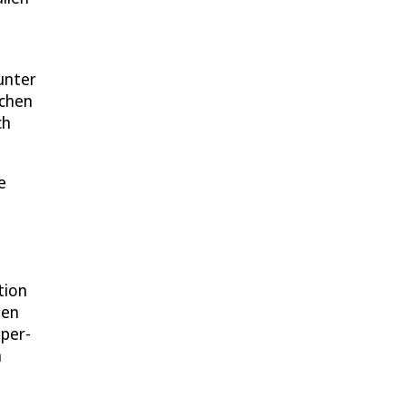
unter
schen
ch
e
tion
gen
per-
n