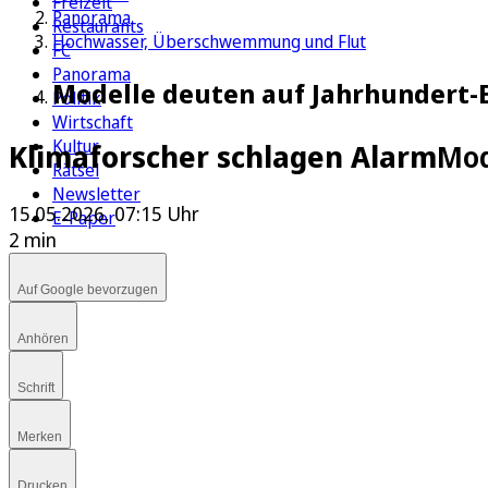
Freizeit
Panorama
Restaurants
Hochwasser, Überschwemmung und Flut
FC
Panorama
Modelle deuten auf Jahrhundert-E
Politik
Wirtschaft
Kultur
Klimaforscher schlagen Alarm
Mod
Rätsel
Newsletter
15.05.2026, 07:15 Uhr
E-Paper
2 min
Auf Google bevorzugen
Anhören
Schrift
Merken
Drucken