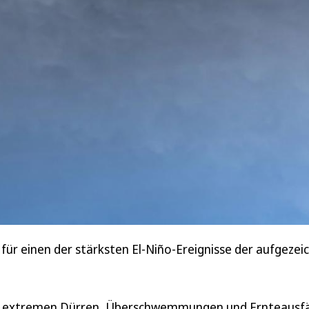
für einen der stärksten El-Niño-Ereignisse der aufgezei
 zu extremen Dürren, Überschwemmungen und Ernteausfä