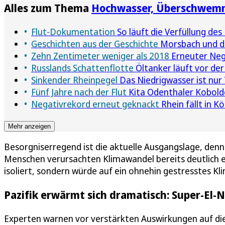
Alles zum Thema
Hochwasser, Überschwem
Flut-Dokumentation
So läuft die Verfüllung des
Geschichten aus der Geschichte
Morsbach und di
Zehn Zentimeter weniger als 2018
Erneuter Nega
Russlands Schattenflotte
Öltanker läuft vor de
Sinkender Rheinpegel
Das Niedrigwasser ist nur 
Fünf Jahre nach der Flut
Kita Odenthaler Kobolde 
Negativrekord erneut geknackt
Rhein fällt in K
Mehr anzeigen
Besorgniserregend ist die aktuelle Ausgangslage, denn
Menschen verursachten Klimawandel bereits deutlich e
isoliert, sondern würde auf ein ohnehin gestresstes Kl
Pazifik erwärmt sich dramatisch: Super-El-
Experten warnen vor verstärkten Auswirkungen auf di