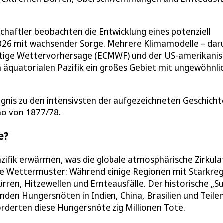
haftler beobachten die Entwicklung eines potenziell
2026 mit wachsender Sorge. Mehrere Klimamodelle – dar
istige Wettervorhersage (ECMWF) und der US-amerikani
 äquatorialen Pazifik ein großes Gebiet mit ungewöhnli
eignis zu den intensivsten der aufgezeichneten Geschicht
ño von 1877/78.
e?
zifik erwärmen, was die globale atmosphärische Zirkula
die Wettermuster: Während einige Regionen mit Starkre
, Hitzewellen und Ernteausfälle. Der historische „Su
nden Hungersnöten in Indien, China, Brasilien und Teile
orderten diese Hungersnöte zig Millionen Tote.