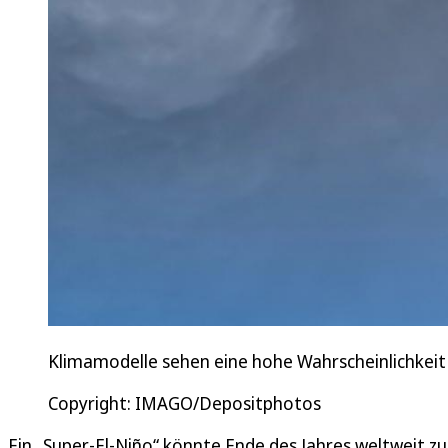
Klimamodelle sehen eine hohe Wahrscheinlichkeit 
Copyright: IMAGO/Depositphotos
Ein „Super-El-Niño“ könnte Ende des Jahres weltweit