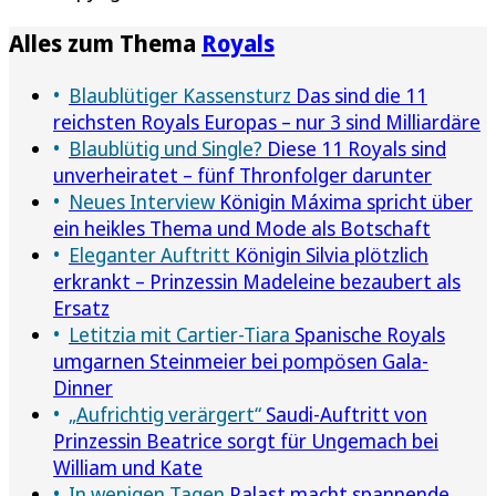
Alles zum Thema
Royals
Blaublütiger Kassensturz
Das sind die 11
reichsten Royals Europas – nur 3 sind Milliardäre
Blaublütig und Single?
Diese 11 Royals sind
unverheiratet – fünf Thronfolger darunter
Neues Interview
Königin Máxima spricht über
ein heikles Thema und Mode als Botschaft
Eleganter Auftritt
Königin Silvia plötzlich
erkrankt – Prinzessin Madeleine bezaubert als
Ersatz
Letitzia mit Cartier-Tiara
Spanische Royals
umgarnen Steinmeier bei pompösen Gala-
Dinner
„Aufrichtig verärgert“
Saudi-Auftritt von
Prinzessin Beatrice sorgt für Ungemach bei
William und Kate
In wenigen Tagen
Palast macht spannende