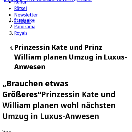
Kultur
Rätsel
Newsletter
Startseite
E-Paper
Panorama
Royals
Prinzessin Kate und Prinz
William planen Umzug in Luxus-
Anwesen
„Brauchen etwas
Größeres“
Prinzessin Kate und
William planen wohl nächsten
Umzug in Luxus-Anwesen
Von