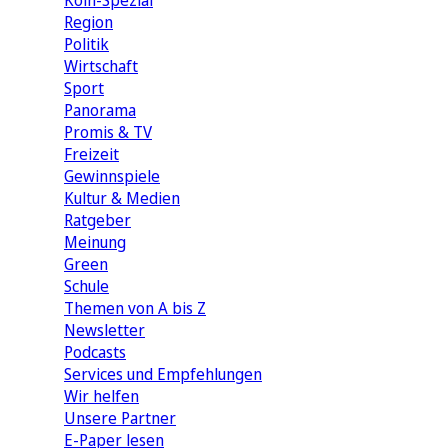
Köln-Spezial
Region
Politik
Wirtschaft
Sport
Panorama
Promis & TV
Freizeit
Gewinnspiele
Kultur & Medien
Ratgeber
Meinung
Green
Schule
Themen von A bis Z
Newsletter
Podcasts
Services und Empfehlungen
Wir helfen
Unsere Partner
E-Paper lesen