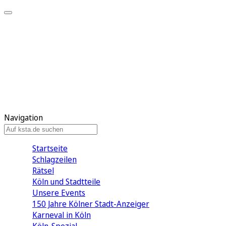
Mein KStA
Meine Artikel
Meine Region
Meine Newsletter
Mein KStA PLUS
Mein E-Paper
Navigation
Startseite
Schlagzeilen
Rätsel
Köln und Stadtteile
Unsere Events
150 Jahre Kölner Stadt-Anzeiger
Karneval in Köln