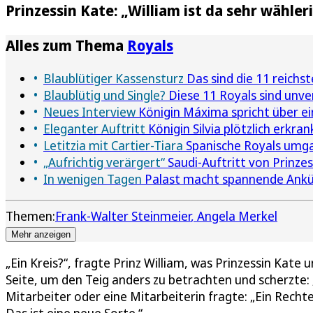
Prinzessin Kate: „William ist da sehr wähler
Alles zum Thema
Royals
Blaublütiger Kassensturz
Das sind die 11 reichst
Blaublütig und Single?
Diese 11 Royals sind unve
Neues Interview
Königin Máxima spricht über e
Eleganter Auftritt
Königin Silvia plötzlich erkra
Letitzia mit Cartier-Tiara
Spanische Royals umga
„Aufrichtig verärgert“
Saudi-Auftritt von Prinze
In wenigen Tagen
Palast macht spannende Ankün
Themen:
Frank-Walter Steinmeier
Angela Merkel
Mehr anzeigen
„Ein Kreis?“, fragte Prinz William, was Prinzessin Kate
Seite, um den Teig anders zu betrachten und scherzte: 
Mitarbeiter oder eine Mitarbeiterin fragte: „Ein Rechte
Das ist eine neue Sorte.“