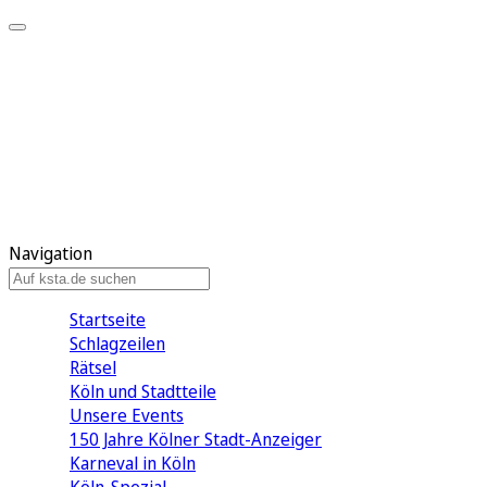
Mein KStA
Meine Artikel
Meine Region
Meine Newsletter
Mein KStA PLUS
Mein E-Paper
Navigation
Startseite
Schlagzeilen
Rätsel
Köln und Stadtteile
Unsere Events
150 Jahre Kölner Stadt-Anzeiger
Karneval in Köln