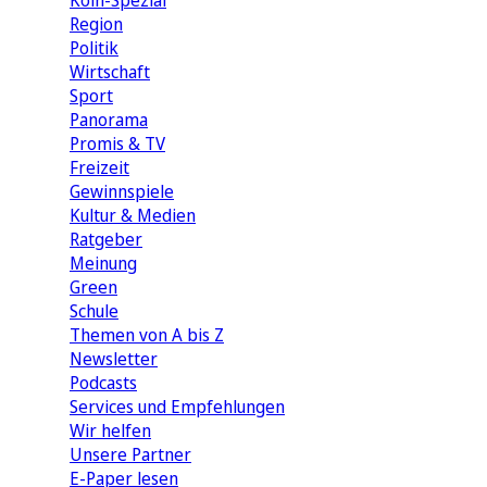
Köln-Spezial
Region
Politik
Wirtschaft
Sport
Panorama
Promis & TV
Freizeit
Gewinnspiele
Kultur & Medien
Ratgeber
Meinung
Green
Schule
Themen von A bis Z
Newsletter
Podcasts
Services und Empfehlungen
Wir helfen
Unsere Partner
E-Paper lesen