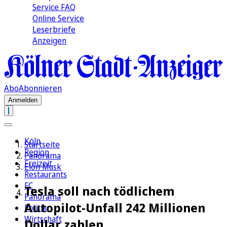
Service FAQ
Online Service
Leserbriefe
Anzeigen
Abo
Abonnieren
Anmelden
Köln
Startseite
Region
Panorama
Freizeit
Elon Musk
Restaurants
FC
Tesla soll nach tödlichem
Panorama
Autopilot-Unfall 242 Millionen
Politik
Wirtschaft
Dollar zahlen