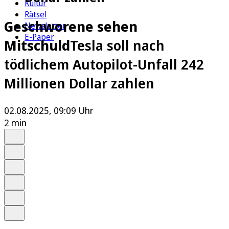
Kultur
Rätsel
Geschworene sehen
Newsletter
E-Paper
Mitschuld
Tesla soll nach
tödlichem Autopilot-Unfall 242
Millionen Dollar zahlen
02.08.2025, 09:09 Uhr
2 min
Auf Google bevorzugen
Anhören
Schrift
Merken
Drucken
Teilen