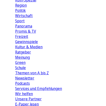
Köln-Spezial
Region
Politik
Wirtschaft
Sport
Panorama
Promis & TV
Freizeit
Gewinnspiele
Kultur & Medien
Ratgeber
Meinung
Green
Schule
Themen von A bis Z
Newsletter
Podcasts
Services und Empfehlungen
Wir helfen
Unsere Partner
E-Paper lesen