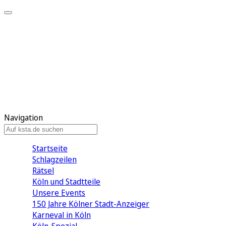
Mein KStA
Meine Artikel
Meine Region
Meine Newsletter
Mein KStA PLUS
Mein E-Paper
Navigation
Startseite
Schlagzeilen
Rätsel
Köln und Stadtteile
Unsere Events
150 Jahre Kölner Stadt-Anzeiger
Karneval in Köln