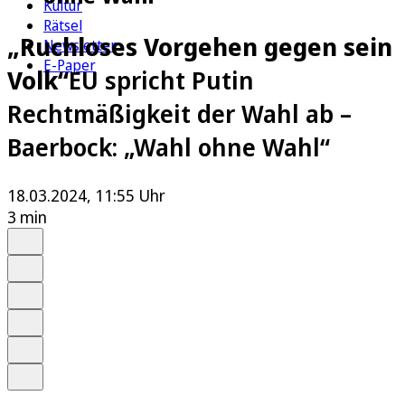
Kultur
Rätsel
„Ruchloses Vorgehen gegen sein
Newsletter
E-Paper
Volk“
EU spricht Putin
Rechtmäßigkeit der Wahl ab –
Baerbock: „Wahl ohne Wahl“
18.03.2024, 11:55 Uhr
3 min
Auf Google bevorzugen
Anhören
Schrift
Merken
Drucken
Teilen