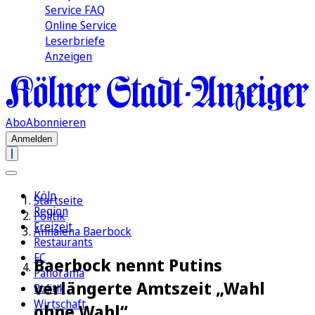
Service FAQ
Online Service
Leserbriefe
Anzeigen
Abo
Abonnieren
Anmelden
Köln
Startseite
Region
Politik
Freizeit
Annalena Baerbock
Restaurants
FC
Baerbock nennt Putins
Panorama
verlängerte Amtszeit „Wahl
Politik
Wirtschaft
ohne Wahl“