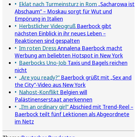
Eklat nach Turmeinsturz in Rom
„Sacharowa ist
Abschaum“ – Moskau sorgt für Wut und
Empörung in Italien
Herbstlicher Videogruß
Baerbock gibt
nächsten Einblick in ihr neues Leben –
Reaktionen sind gespalten
Im roten Dress
Annalena Baerbock macht
Werbung am beliebten Hotspot in New York
Baerbocks Uno-Job
Taxis und Bagels reichen
nicht
„Are you ready?“
Baerbock grüßt mit „Sex and
the City“-Video aus New York
Nahost-Konflikt
Belgien will
Palästinenserstaat anerkennen
„I’m an ordinary girl“
Abschied mit Trend-Reel –
Baerbock teilt fünf Lektionen als Abgeordnete
im Netz