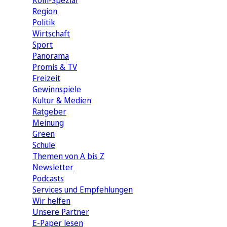
Köln-Spezial
Region
Politik
Wirtschaft
Sport
Panorama
Promis & TV
Freizeit
Gewinnspiele
Kultur & Medien
Ratgeber
Meinung
Green
Schule
Themen von A bis Z
Newsletter
Podcasts
Services und Empfehlungen
Wir helfen
Unsere Partner
E-Paper lesen