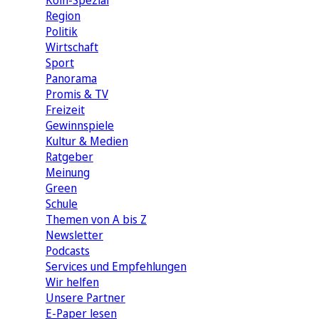
Köln-Spezial
Region
Politik
Wirtschaft
Sport
Panorama
Promis & TV
Freizeit
Gewinnspiele
Kultur & Medien
Ratgeber
Meinung
Green
Schule
Themen von A bis Z
Newsletter
Podcasts
Services und Empfehlungen
Wir helfen
Unsere Partner
E-Paper lesen