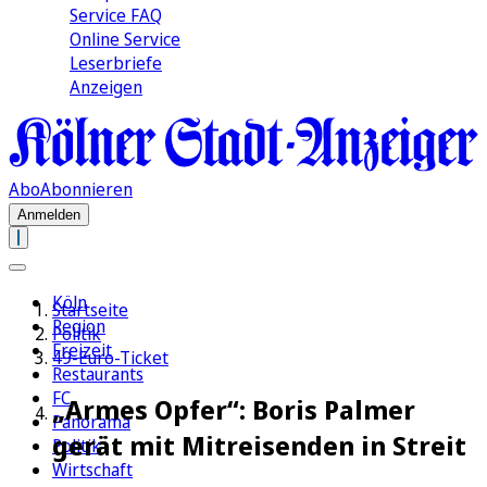
Service FAQ
Online Service
Leserbriefe
Anzeigen
Abo
Abonnieren
Anmelden
Köln
Startseite
Region
Politik
Freizeit
49-Euro-Ticket
Restaurants
FC
„Armes Opfer“: Boris Palmer
Panorama
gerät mit Mitreisenden in Streit
Politik
Wirtschaft