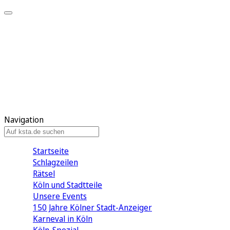
Mein KStA
Meine Artikel
Meine Region
Meine Newsletter
Mein KStA PLUS
Mein E-Paper
Navigation
Startseite
Schlagzeilen
Rätsel
Köln und Stadtteile
Unsere Events
150 Jahre Kölner Stadt-Anzeiger
Karneval in Köln