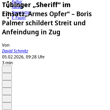
Kultur
Tübinger „Sheriff“ im
Rätsel
Einsatz
„Armes Opfer“ – Boris
Newsletter
E-Paper
Palmer schildert Streit und
Anfeindung in Zug
Von
David Schmitz
05.02.2026, 09:28 Uhr
3 min
Auf Google bevorzugen
Anhören
Schrift
Merken
Drucken
Teilen