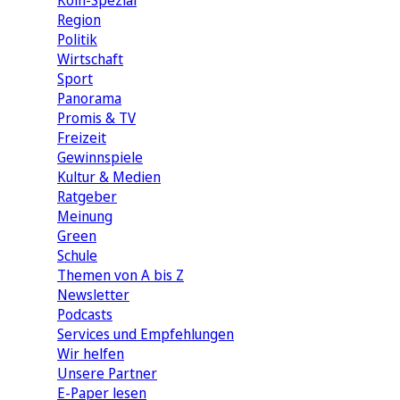
Köln-Spezial
Region
Politik
Wirtschaft
Sport
Panorama
Promis & TV
Freizeit
Gewinnspiele
Kultur & Medien
Ratgeber
Meinung
Green
Schule
Themen von A bis Z
Newsletter
Podcasts
Services und Empfehlungen
Wir helfen
Unsere Partner
E-Paper lesen