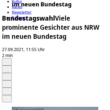
Kultur
im neuen Bundestag
Rätsel
Newsletter
Bundestagswahl
Viele
E-Paper
prominente Gesichter aus NRW
im neuen Bundestag
27.09.2021, 11:55 Uhr
2 min
Auf Google bevorzugen
Anhören
Schrift
Merken
Drucken
Teilen