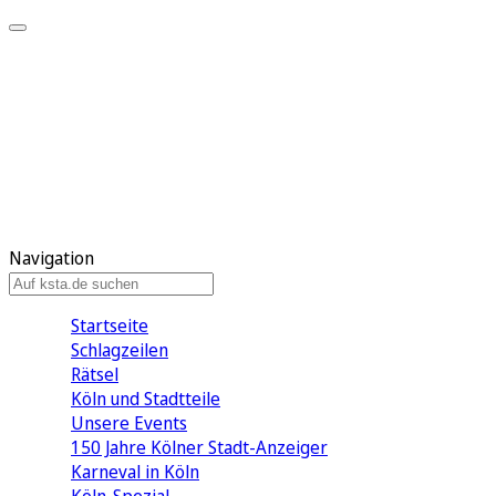
Mein KStA
Meine Artikel
Meine Region
Meine Newsletter
Mein KStA PLUS
Mein E-Paper
Navigation
Startseite
Schlagzeilen
Rätsel
Köln und Stadtteile
Unsere Events
150 Jahre Kölner Stadt-Anzeiger
Karneval in Köln