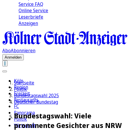
Service FAQ
Online Service
Leserbriefe
Anzeigen
Abo
Abonnieren
Anmelden
Köln
Startseite
Region
Politik
Freizeit
Bundestagswahl 2025
Restaurants
Deutscher Bundestag
FC
Panorama
Bundestagswahl: Viele
Politik
prominente Gesichter aus NRW
Wirtschaft