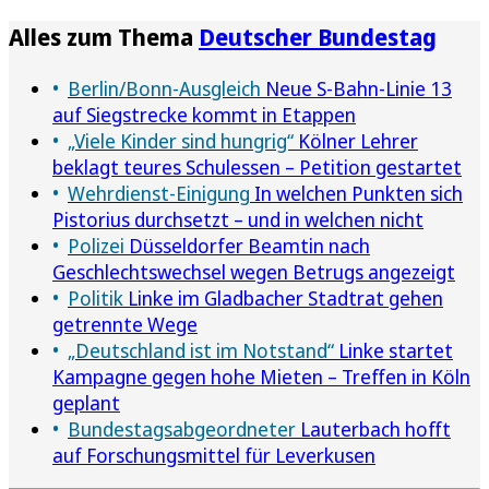
Alles zum Thema
Deutscher Bundestag
Berlin/Bonn-Ausgleich
Neue S-Bahn-Linie 13
auf Siegstrecke kommt in Etappen
„Viele Kinder sind hungrig“
Kölner Lehrer
beklagt teures Schulessen – Petition gestartet
Wehrdienst-Einigung
In welchen Punkten sich
Pistorius durchsetzt – und in welchen nicht
Polizei
Düsseldorfer Beamtin nach
Geschlechtswechsel wegen Betrugs angezeigt
Politik
Linke im Gladbacher Stadtrat gehen
getrennte Wege
„Deutschland ist im Notstand“
Linke startet
Kampagne gegen hohe Mieten – Treffen in Köln
geplant
Bundestagsabgeordneter
Lauterbach hofft
auf Forschungsmittel für Leverkusen