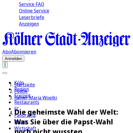
Service FAQ
Online Service
Leserbriefe
Anzeigen
Abo
Abonnieren
Anmelden
Köln
Startseite
Region
Politik
Freizeit
Rainer Maria Woelki
Restaurants
FC
Die geheimste Wahl der Welt:
Panorama
Was Sie über die Papst-Wahl
Politik
Wirtschaft
noch nicht wussten