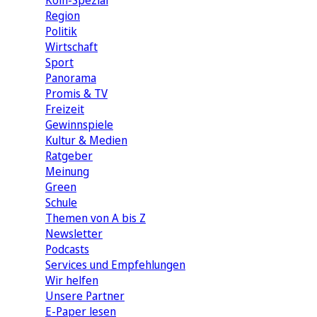
Köln-Spezial
Region
Politik
Wirtschaft
Sport
Panorama
Promis & TV
Freizeit
Gewinnspiele
Kultur & Medien
Ratgeber
Meinung
Green
Schule
Themen von A bis Z
Newsletter
Podcasts
Services und Empfehlungen
Wir helfen
Unsere Partner
E-Paper lesen