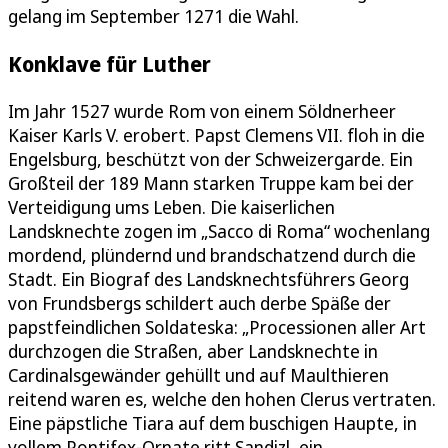
gelang im September 1271 die Wahl.
Konklave für Luther
Im Jahr 1527 wurde Rom von einem Söldnerheer
Kaiser Karls V. erobert. Papst Clemens VII. floh in die
Engelsburg, beschützt von der Schweizergarde. Ein
Großteil der 189 Mann starken Truppe kam bei der
Verteidigung ums Leben. Die kaiserlichen
Landsknechte zogen im „Sacco di Roma“ wochenlang
mordend, plündernd und brandschatzend durch die
Stadt. Ein Biograf des Landsknechtsführers Georg
von Frundsbergs schildert auch derbe Späße der
papstfeindlichen Soldateska: „Processionen aller Art
durchzogen die Straßen, aber Landsknechte in
Cardinalsgewänder gehüllt und auf Maulthieren
reitend waren es, welche den hohen Clerus vertraten.
Eine päpstliche Tiara auf dem buschigen Haupte, in
vollem Pontifex-Ornate ritt Sandizl, ein