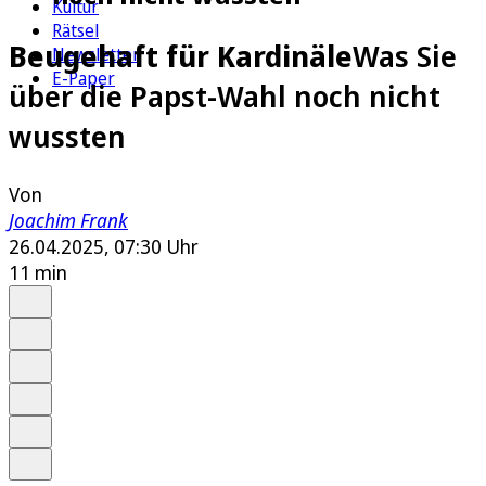
Kultur
Rätsel
Beugehaft für Kardinäle
Was Sie
Newsletter
E-Paper
über die Papst-Wahl noch nicht
wussten
Von
Joachim Frank
26.04.2025, 07:30 Uhr
11 min
Auf Google bevorzugen
Anhören
Schrift
Merken
Drucken
Teilen