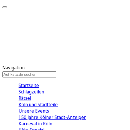
Mein KStA
Meine Artikel
Meine Region
Meine Newsletter
Mein KStA PLUS
Mein E-Paper
Navigation
Startseite
Schlagzeilen
Rätsel
Köln und Stadtteile
Unsere Events
150 Jahre Kölner Stadt-Anzeiger
Karneval in Köln