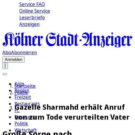
Service FAQ
Online Service
Leserbriefe
Anzeigen
Abo
Abonnieren
Anmelden
Köln
Startseite
Region
Politik
Freizeit
Restaurants
Gazelle Sharmahd erhält Anruf
FC
von zum Tode verurteilten Vater
Panorama
Politik
Wirtschaft
Große Sorge nach