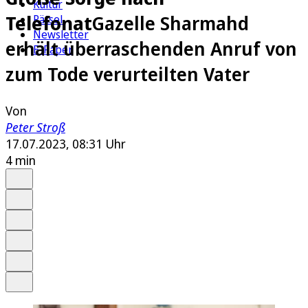
Kultur
Telefonat
Gazelle Sharmahd
Rätsel
Newsletter
erhält überraschenden Anruf von
E-Paper
zum Tode verurteilten Vater
Von
Peter Stroß
17.07.2023, 08:31 Uhr
4 min
Auf Google bevorzugen
Anhören
Schrift
Merken
Drucken
Teilen