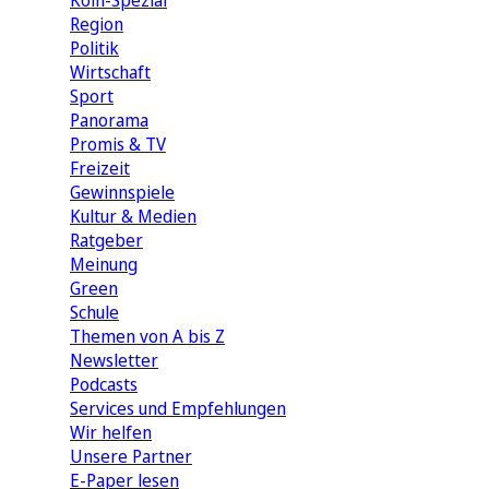
Köln-Spezial
Region
Politik
Wirtschaft
Sport
Panorama
Promis & TV
Freizeit
Gewinnspiele
Kultur & Medien
Ratgeber
Meinung
Green
Schule
Themen von A bis Z
Newsletter
Podcasts
Services und Empfehlungen
Wir helfen
Unsere Partner
E-Paper lesen