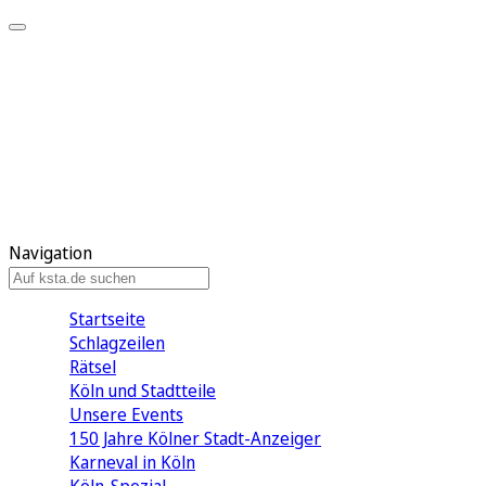
Mein KStA
Meine Artikel
Meine Region
Meine Newsletter
Mein KStA PLUS
Mein E-Paper
Navigation
Startseite
Schlagzeilen
Rätsel
Köln und Stadtteile
Unsere Events
150 Jahre Kölner Stadt-Anzeiger
Karneval in Köln