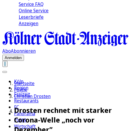
Service FAQ
Online Service
Leserbriefe
Anzeigen
Abo
Abonnieren
Anmelden
Köln
Startseite
Region
Politik
Freizeit
Christian Drosten
Restaurants
FC
Drosten rechnet mit starker
Panorama
Corona-Welle „noch vor
Politik
Wirtschaft
Dezember”