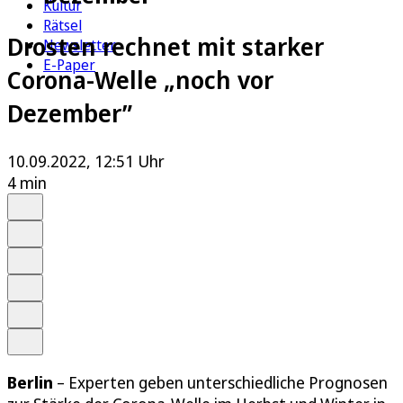
Kultur
Rätsel
Drosten rechnet mit starker
Newsletter
E-Paper
Corona-Welle „noch vor
Dezember”
10.09.2022, 12:51 Uhr
4 min
Auf Google bevorzugen
Anhören
Schrift
Merken
Drucken
Teilen
Berlin
– Experten geben unterschiedliche Prognosen