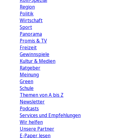
Köln-Spezial
Region
Politik
Wirtschaft
Sport
Panorama
Promis & TV
Freizeit
Gewinnspiele
Kultur & Medien
Ratgeber
Meinung
Green
Schule
Themen von A bis Z
Newsletter
Podcasts
Services und Empfehlungen
Wir helfen
Unsere Partner
E-Paper lesen