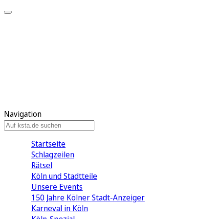
Mein KStA
Meine Artikel
Meine Region
Meine Newsletter
Mein KStA PLUS
Mein E-Paper
Navigation
Startseite
Schlagzeilen
Rätsel
Köln und Stadtteile
Unsere Events
150 Jahre Kölner Stadt-Anzeiger
Karneval in Köln