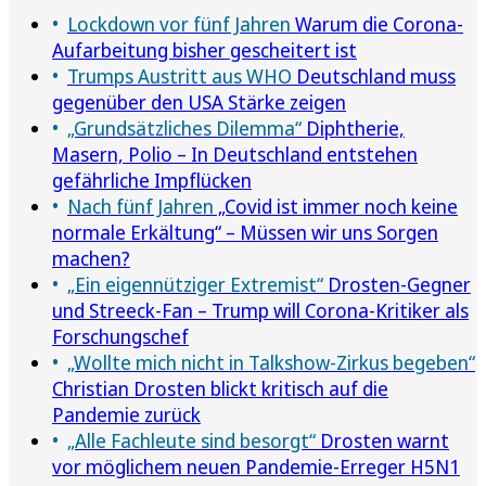
Lockdown vor fünf Jahren
Warum die Corona-
Aufarbeitung bisher gescheitert ist
Trumps Austritt aus WHO
Deutschland muss
gegenüber den USA Stärke zeigen
„Grundsätzliches Dilemma“
Diphtherie,
Masern, Polio – In Deutschland entstehen
gefährliche Impflücken
Nach fünf Jahren
„Covid ist immer noch keine
normale Erkältung“ – Müssen wir uns Sorgen
machen?
„Ein eigennütziger Extremist“
Drosten-Gegner
und Streeck-Fan – Trump will Corona-Kritiker als
Forschungschef
„Wollte mich nicht in Talkshow-Zirkus begeben“
Christian Drosten blickt kritisch auf die
Pandemie zurück
„Alle Fachleute sind besorgt“
Drosten warnt
vor möglichem neuen Pandemie-Erreger H5N1