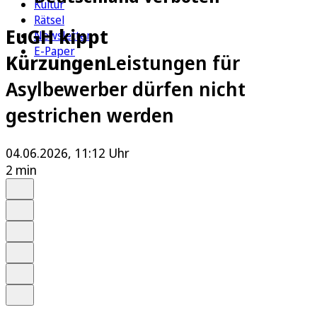
Kultur
Rätsel
EuGH kippt
Newsletter
E-Paper
Kürzungen
Leistungen für
Asylbewerber dürfen nicht
gestrichen werden
04.06.2026, 11:12 Uhr
2 min
Auf Google bevorzugen
Anhören
Schrift
Merken
Drucken
Teilen