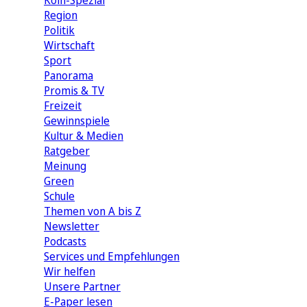
Köln-Spezial
Region
Politik
Wirtschaft
Sport
Panorama
Promis & TV
Freizeit
Gewinnspiele
Kultur & Medien
Ratgeber
Meinung
Green
Schule
Themen von A bis Z
Newsletter
Podcasts
Services und Empfehlungen
Wir helfen
Unsere Partner
E-Paper lesen