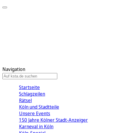
Mein KStA
Meine Artikel
Meine Region
Meine Newsletter
Mein KStA PLUS
Mein E-Paper
Navigation
Startseite
Schlagzeilen
Rätsel
Köln und Stadtteile
Unsere Events
150 Jahre Kölner Stadt-Anzeiger
Karneval in Köln