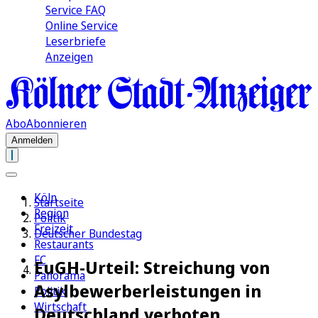
Service FAQ
Online Service
Leserbriefe
Anzeigen
Abo
Abonnieren
Anmelden
Köln
Startseite
Region
Politik
Freizeit
Deutscher Bundestag
Restaurants
FC
EuGH-Urteil: Streichung von
Panorama
Asylbewerberleistungen in
Politik
Wirtschaft
Deutschland verboten