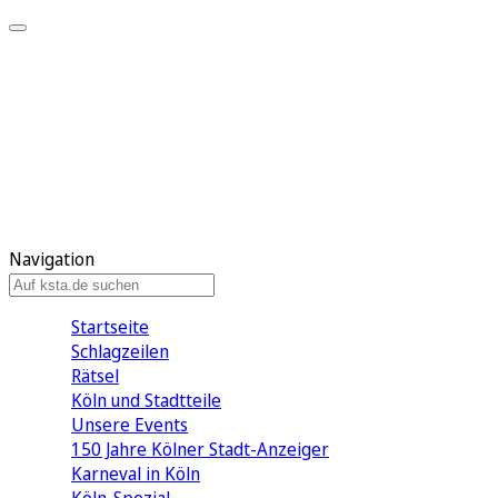
Mein KStA
Meine Artikel
Meine Region
Meine Newsletter
Mein KStA PLUS
Mein E-Paper
Navigation
Startseite
Schlagzeilen
Rätsel
Köln und Stadtteile
Unsere Events
150 Jahre Kölner Stadt-Anzeiger
Karneval in Köln