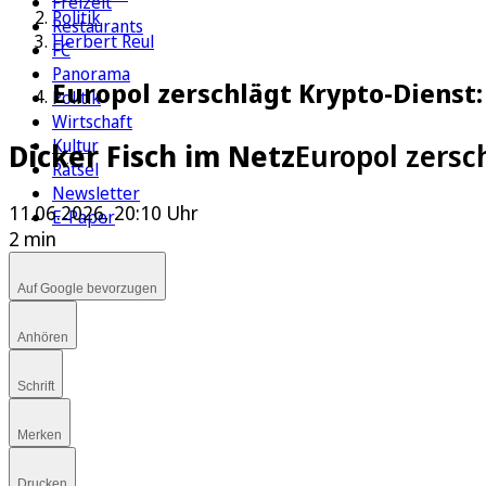
Freizeit
Politik
Restaurants
Herbert Reul
FC
Panorama
Europol zerschlägt Krypto-Dienst
Politik
Wirtschaft
Kultur
Dicker Fisch im Netz
Europol zersc
Rätsel
Newsletter
11.06.2026, 20:10 Uhr
E-Paper
2 min
Auf Google bevorzugen
Anhören
Schrift
Merken
Drucken