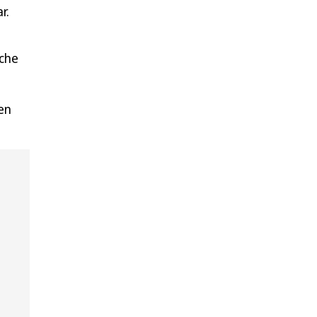
r.
che
en