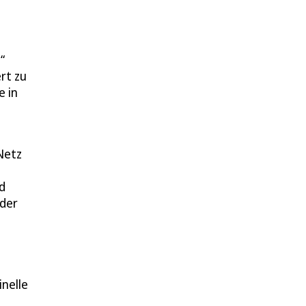
“
rt zu
e in
Netz
d
 der
nelle