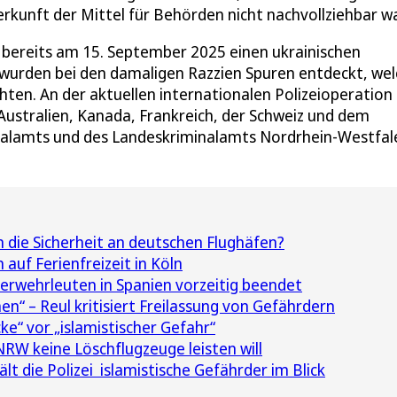
kunft der Mittel für Behörden nicht nachvollziehbar wa
en bereits am 15. September 2025 einen ukrainischen
urden bei den damaligen Razzien Spuren entdeckt, wel
chten. An der aktuellen internationalen Polizeioperation
Australien, Kanada, Frankreich, der Schweiz und dem
nalamts und des Landeskriminalamts Nordrhein-Westfal
 die Sicherheit an deutschen Flughäfen?
auf Ferienfreizeit in Köln
rwehrleuten in Spanien vorzeitig beendet
n“ – Reul kritisiert Freilassung von Gefährdern
ke“ vor „islamistischer Gefahr“
RW keine Löschflugzeuge leisten will
lt die Polizei islamistische Gefährder im Blick