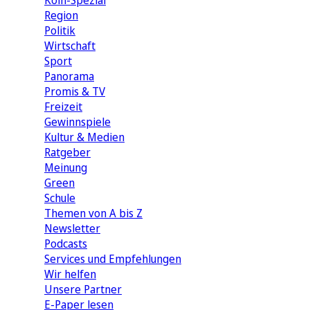
Köln-Spezial
Region
Politik
Wirtschaft
Sport
Panorama
Promis & TV
Freizeit
Gewinnspiele
Kultur & Medien
Ratgeber
Meinung
Green
Schule
Themen von A bis Z
Newsletter
Podcasts
Services und Empfehlungen
Wir helfen
Unsere Partner
E-Paper lesen