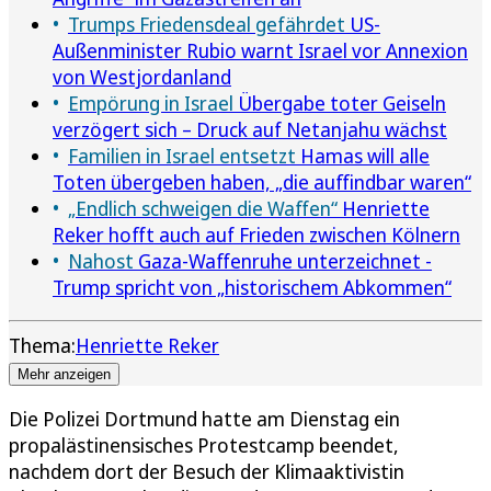
Trumps Friedensdeal gefährdet
US-
Außenminister Rubio warnt Israel vor Annexion
von Westjordanland
Empörung in Israel
Übergabe toter Geiseln
verzögert sich – Druck auf Netanjahu wächst
Familien in Israel entsetzt
Hamas will alle
Toten übergeben haben, „die auffindbar waren“
„Endlich schweigen die Waffen“
Henriette
Reker hofft auch auf Frieden zwischen Kölnern
Nahost
Gaza-Waffenruhe unterzeichnet -
Trump spricht von „historischem Abkommen“
Thema:
Henriette Reker
Mehr anzeigen
Die Polizei Dortmund hatte am Dienstag ein
propalästinensisches Protestcamp beendet,
nachdem dort der Besuch der Klimaaktivistin