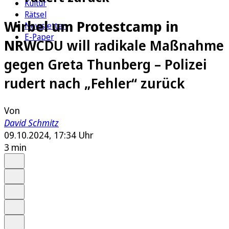
Kultur
Rätsel
Wirbel um Protestcamp in
Newsletter
E-Paper
NRW
CDU will radikale Maßnahme
gegen Greta Thunberg – Polizei
rudert nach „Fehler“ zurück
Von
David Schmitz
09.10.2024, 17:34 Uhr
3 min
Auf Google bevorzugen
Anhören
Schrift
Merken
Drucken