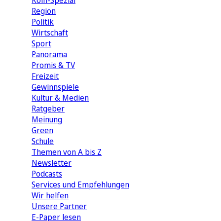
Köln-Spezial
Region
Politik
Wirtschaft
Sport
Panorama
Promis & TV
Freizeit
Gewinnspiele
Kultur & Medien
Ratgeber
Meinung
Green
Schule
Themen von A bis Z
Newsletter
Podcasts
Services und Empfehlungen
Wir helfen
Unsere Partner
E-Paper lesen