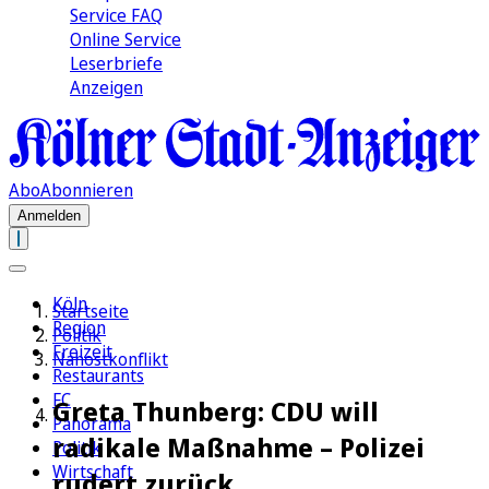
Service FAQ
Online Service
Leserbriefe
Anzeigen
Abo
Abonnieren
Anmelden
Köln
Startseite
Region
Politik
Freizeit
Nahostkonflikt
Restaurants
FC
Greta Thunberg: CDU will
Panorama
radikale Maßnahme – Polizei
Politik
Wirtschaft
rudert zurück