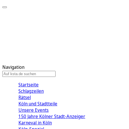
Mein KStA
Meine Artikel
Meine Region
Meine Newsletter
Mein KStA PLUS
Mein E-Paper
Navigation
Startseite
Schlagzeilen
Rätsel
Köln und Stadtteile
Unsere Events
150 Jahre Kölner Stadt-Anzeiger
Karneval in Köln