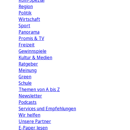
Köln-Spezial
Region
Politik
Wirtschaft
Sport
Panorama
Promis & TV
Freizeit
Gewinnspiele
Kultur & Medien
Ratgeber
Meinung
Green
Schule
Themen von A bis Z
Newsletter
Podcasts
Services und Empfehlungen
Wir helfen
Unsere Partner
E-Paper lesen