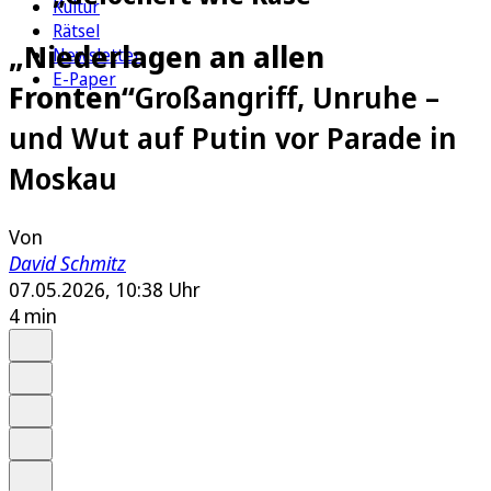
Kultur
Rätsel
„Niederlagen an allen
Newsletter
E-Paper
Fronten“
Großangriff, Unruhe –
und Wut auf Putin vor Parade in
Moskau
Von
David Schmitz
07.05.2026, 10:38 Uhr
4 min
Auf Google bevorzugen
Anhören
Schrift
Merken
Drucken