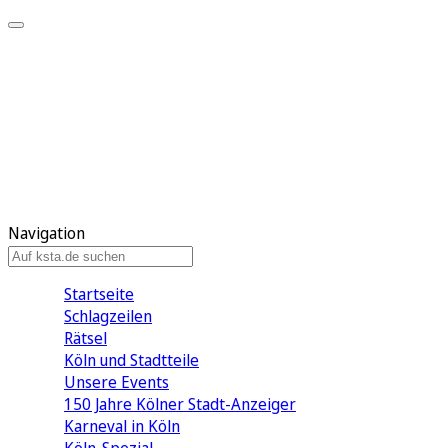
Mein KStA
Meine Artikel
Meine Region
Meine Newsletter
Mein KStA PLUS
Mein E-Paper
Navigation
Startseite
Schlagzeilen
Rätsel
Köln und Stadtteile
Unsere Events
150 Jahre Kölner Stadt-Anzeiger
Karneval in Köln