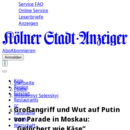
Service FAQ
Online Service
Leserbriefe
Anzeigen
Abo
Abonnieren
Anmelden
Köln
Startseite
Region
Politik
Freizeit
Wolodymyr Selenskyj
Restaurants
FC
Großangriff und Wut auf Putin
Panorama
vor Parade in Moskau:
Politik
Wirtschaft
„Gelöchert wie Käse“