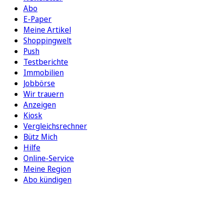
Abo
E-Paper
Meine Artikel
Shoppingwelt
Push
Testberichte
Immobilien
Jobbörse
Wir trauern
Anzeigen
Kiosk
Vergleichsrechner
Bütz Mich
Hilfe
Online-Service
Meine Region
Abo kündigen
FOLGEN SIE UNS
ENTDECKEN SIE UNSERE APP