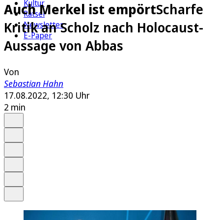
Kultur
Auch Merkel ist empört
Scharfe
Rätsel
Kritik an Scholz nach Holocaust-
Newsletter
E-Paper
Aussage von Abbas
Von
Sebastian Hahn
17.08.2022, 12:30 Uhr
2 min
Auf Google bevorzugen
Anhören
Schrift
Merken
Drucken
Teilen