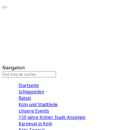
Mein KStA
Meine Artikel
Meine Region
Meine Newsletter
Mein KStA PLUS
Mein E-Paper
Navigation
Startseite
Schlagzeilen
Rätsel
Köln und Stadtteile
Unsere Events
150 Jahre Kölner Stadt-Anzeiger
Karneval in Köln