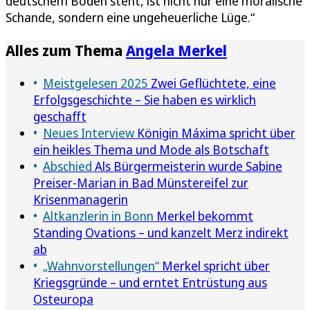
deutschem Boden steht, ist nicht nur eine moralische
Schande, sondern eine ungeheuerliche Lüge.“
Alles zum Thema
Angela Merkel
Meistgelesen 2025
Zwei Geflüchtete, eine
Erfolgsgeschichte – Sie haben es wirklich
geschafft
Neues Interview
Königin Máxima spricht über
ein heikles Thema und Mode als Botschaft
Abschied
Als Bürgermeisterin wurde Sabine
Preiser-Marian in Bad Münstereifel zur
Krisenmanagerin
Altkanzlerin in Bonn
Merkel bekommt
Standing Ovations – und kanzelt Merz indirekt
ab
„Wahnvorstellungen“
Merkel spricht über
Kriegsgründe – und erntet Entrüstung aus
Osteuropa