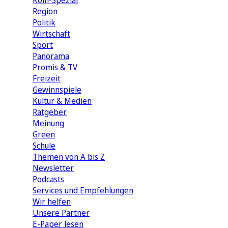
Köln-Spezial
Region
Politik
Wirtschaft
Sport
Panorama
Promis & TV
Freizeit
Gewinnspiele
Kultur & Medien
Ratgeber
Meinung
Green
Schule
Themen von A bis Z
Newsletter
Podcasts
Services und Empfehlungen
Wir helfen
Unsere Partner
E-Paper lesen