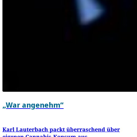
„War angenehm“
Karl Lauterbach packt überraschend über
eigenen Cannabis-Konsum aus