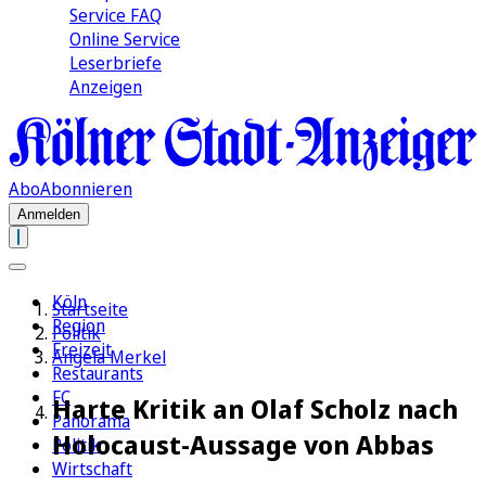
Service FAQ
Online Service
Leserbriefe
Anzeigen
Abo
Abonnieren
Anmelden
Köln
Startseite
Region
Politik
Freizeit
Angela Merkel
Restaurants
FC
Harte Kritik an Olaf Scholz nach
Panorama
Holocaust-Aussage von Abbas
Politik
Wirtschaft