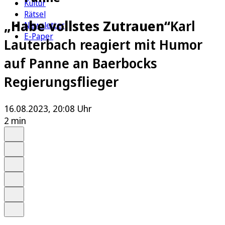
Kultur
Rätsel
„Habe vollstes Zutrauen“
Karl
Newsletter
E-Paper
Lauterbach reagiert mit Humor
auf Panne an Baerbocks
Regierungsflieger
16.08.2023, 20:08 Uhr
2 min
Auf Google bevorzugen
Anhören
Schrift
Merken
Drucken
Teilen