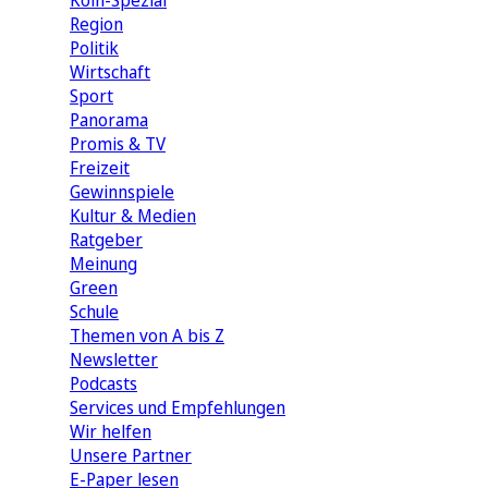
Köln-Spezial
Region
Politik
Wirtschaft
Sport
Panorama
Promis & TV
Freizeit
Gewinnspiele
Kultur & Medien
Ratgeber
Meinung
Green
Schule
Themen von A bis Z
Newsletter
Podcasts
Services und Empfehlungen
Wir helfen
Unsere Partner
E-Paper lesen