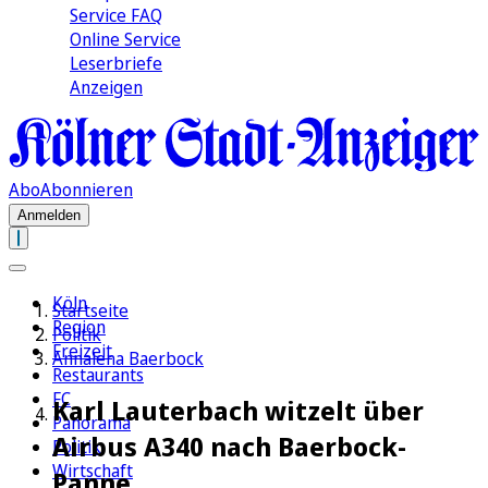
Service FAQ
Online Service
Leserbriefe
Anzeigen
Abo
Abonnieren
Anmelden
Köln
Startseite
Region
Politik
Freizeit
Annalena Baerbock
Restaurants
FC
Karl Lauterbach witzelt über
Panorama
Airbus A340 nach Baerbock-
Politik
Wirtschaft
Panne