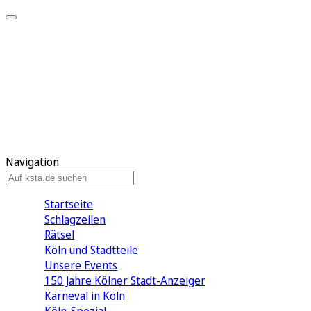
Mein KStA
Meine Artikel
Meine Region
Meine Newsletter
Mein KStA PLUS
Mein E-Paper
Navigation
Startseite
Schlagzeilen
Rätsel
Köln und Stadtteile
Unsere Events
150 Jahre Kölner Stadt-Anzeiger
Karneval in Köln