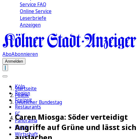
Service FAQ
Online Service
Leserbriefe
Anzeigen
Abo
Abonnieren
Anmelden
Köln
Startseite
Region
Politik
Freizeit
Deutscher Bundestag
Restaurants
FC
Caren Miosga: Söder verteidigt
Panorama
Angriffe auf Grüne und lässt sich
Politik
Wirtschaft
auslachen