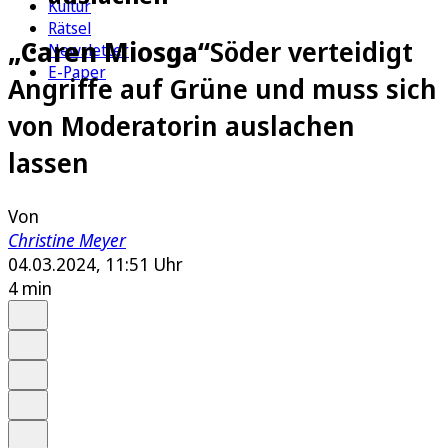
Kultur
Rätsel
„Caren Miosga“
Söder verteidigt
Newsletter
E-Paper
Angriffe auf Grüne und muss sich
von Moderatorin auslachen
lassen
Von
Christine Meyer
04.03.2024, 11:51 Uhr
4 min
Auf Google bevorzugen
Anhören
Schrift
Merken
Drucken