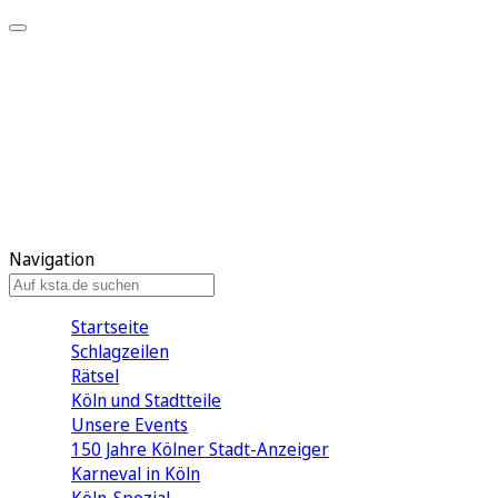
Mein KStA
Meine Artikel
Meine Region
Meine Newsletter
Mein KStA PLUS
Mein E-Paper
Navigation
Startseite
Schlagzeilen
Rätsel
Köln und Stadtteile
Unsere Events
150 Jahre Kölner Stadt-Anzeiger
Karneval in Köln