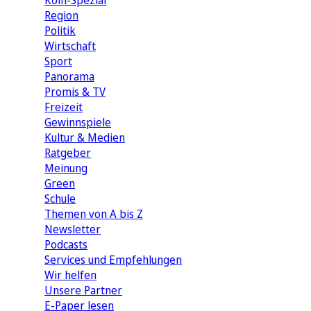
Köln-Spezial
Region
Politik
Wirtschaft
Sport
Panorama
Promis & TV
Freizeit
Gewinnspiele
Kultur & Medien
Ratgeber
Meinung
Green
Schule
Themen von A bis Z
Newsletter
Podcasts
Services und Empfehlungen
Wir helfen
Unsere Partner
E-Paper lesen