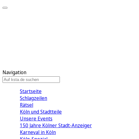
Mein KStA
Meine Artikel
Meine Region
Meine Newsletter
Mein KStA PLUS
Mein E-Paper
Navigation
Startseite
Schlagzeilen
Rätsel
Köln und Stadtteile
Unsere Events
150 Jahre Kölner Stadt-Anzeiger
Karneval in Köln