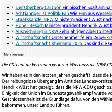
Der Oberberg-Cartoon
Ein bisschen Spaß am San
Achtjähriger ist Politik-Fan
Wie Finn aus Wesseli
Staatskanzlei NRW
Ministerpräsident Wüst nach T
Hoher Besuch
Ministerpräsident Hendrik Wüst be
Auszeichnung in NRW
Zehnjähriger Alberto stel
Wirtschaftsnacht
Unternehmer feiern „Superkra
Wirtschaftsnacht Rheinland 2025
Das sind die 
Mehr anzeigen
Die CDU hat an Vertrauen verloren. Was muss die NRW-CDU
Wir haben es in den letzten Jahren geschafft, dass die
Der reibungslose Übergang im Amt des Landesvorsitz
Hendrik Wüst hat gezeigt, dass die NRW-CDU geschloss
Einigkeit der Union im Bundestagswahlkampf wurde vom
Geschlossenheit ist die Grundlage dafür, von den Wäh
bekommen, unser Land zu führen.