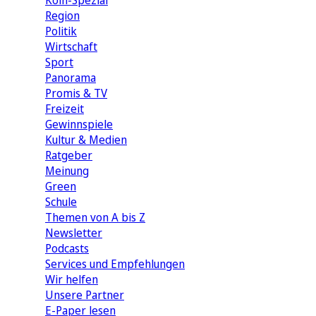
Köln-Spezial
Region
Politik
Wirtschaft
Sport
Panorama
Promis & TV
Freizeit
Gewinnspiele
Kultur & Medien
Ratgeber
Meinung
Green
Schule
Themen von A bis Z
Newsletter
Podcasts
Services und Empfehlungen
Wir helfen
Unsere Partner
E-Paper lesen