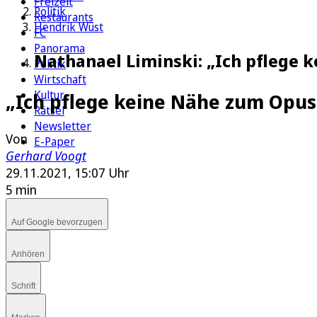
Freizeit
Politik
Restaurants
Hendrik Wüst
FC
Panorama
Nathanael Liminski: „Ich pflege 
Politik
Wirtschaft
Kultur
„Ich pflege keine Nähe zum Opus
Rätsel
Newsletter
Von
E-Paper
Gerhard Voogt
29.11.2021, 15:07 Uhr
5 min
Auf Google bevorzugen
Anhören
Schrift