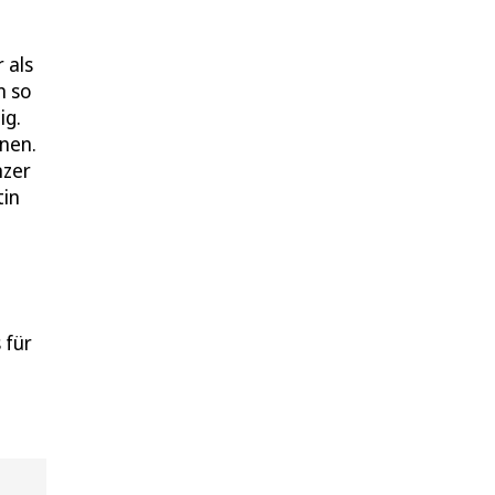
 als
n so
ig.
nen.
nzer
tin
 für