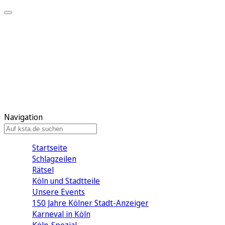
Mein KStA
Meine Artikel
Meine Region
Meine Newsletter
Mein KStA PLUS
Mein E-Paper
Navigation
Startseite
Schlagzeilen
Rätsel
Köln und Stadtteile
Unsere Events
150 Jahre Kölner Stadt-Anzeiger
Karneval in Köln