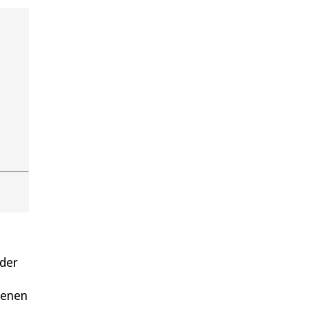
der
denen