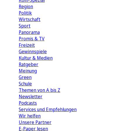
Köln-Spezial
Region
Politik
Wirtschaft
Sport
Panorama
Promis & TV
Freizeit
Gewinnspiele
Kultur & Medien
Ratgeber
Meinung
Green
Schule
Themen von A bis Z
Newsletter
Podcasts
Services und Empfehlungen
Wir helfen
Unsere Partner
E-Paper lesen