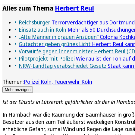
Alles zum Thema
Herbert Reul
Reichsbürger
Terrorverdächtiger aus Dortmund w
Einsatz auch in Köln
Mehr als 50 Durchsuchunge
„Alte Männer in grauen Anzügen“
Colonia Kochku
Gutachter geben grünes Licht
Herbert Reul kann
Vorwürfe gegen Innenminister Herbert Reul (C
Pilotprojekt mit Polizei
Wie rau ist der Ton auf d
NRW-Landtag verabschiedet Gesetz
Staat kann 
Themen:
Polizei Köln
Feuerwehr Köln
Mehr anzeigen
Ist der Einsatz in Lützerath gefährlicher als der in Hamba
In Hambach war die Räumung der Baumhäuser in große
Besetzer aus den zum Teil äußerst wackeligen Konstr
erhebliche Gefahr, zumal Wind und Regen die Lage zusä