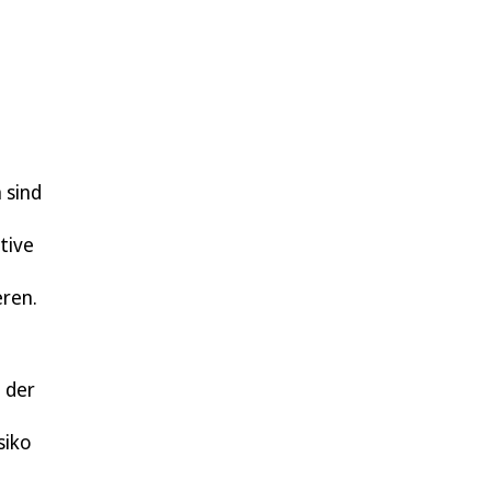
 sind
tive
eren.
 der
siko