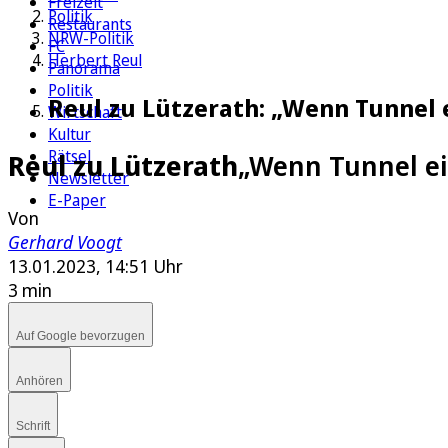
Freizeit
Politik
Restaurants
NRW-Politik
FC
Herbert Reul
Panorama
Politik
Reul zu Lützerath: „Wenn Tunnel e
Wirtschaft
Kultur
Rätsel
Reul zu Lützerath
„Wenn Tunnel ein
Newsletter
E-Paper
Von
Gerhard Voogt
13.01.2023, 14:51 Uhr
3 min
Auf Google bevorzugen
Anhören
Schrift