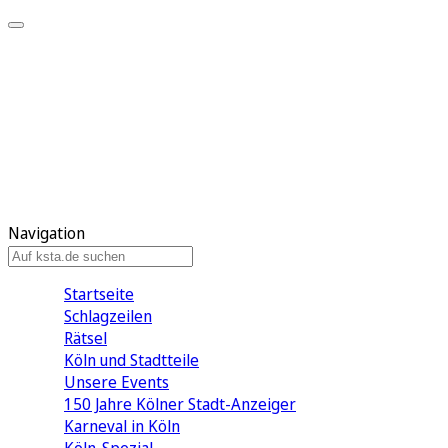
Mein KStA
Meine Artikel
Meine Region
Meine Newsletter
Mein KStA PLUS
Mein E-Paper
Navigation
Startseite
Schlagzeilen
Rätsel
Köln und Stadtteile
Unsere Events
150 Jahre Kölner Stadt-Anzeiger
Karneval in Köln