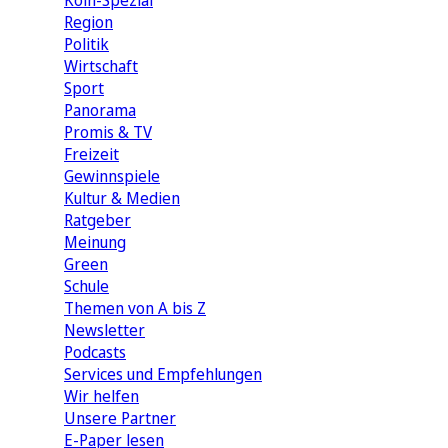
Köln-Spezial
Region
Politik
Wirtschaft
Sport
Panorama
Promis & TV
Freizeit
Gewinnspiele
Kultur & Medien
Ratgeber
Meinung
Green
Schule
Themen von A bis Z
Newsletter
Podcasts
Services und Empfehlungen
Wir helfen
Unsere Partner
E-Paper lesen