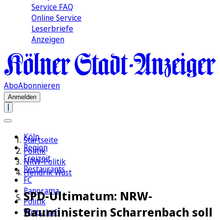
Service FAQ
Online Service
Leserbriefe
Anzeigen
Abo
Abonnieren
Anmelden
Köln
Startseite
Region
Politik
Freizeit
NRW-Politik
Restaurants
Hendrik Wüst
FC
Panorama
SPD-Ultimatum: NRW-
Politik
Bauministerin Scharrenbach soll
Wirtschaft