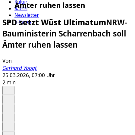
Kultur
Ämter ruhen lassen
Rätsel
Newsletter
SPD setzt Wüst Ultimatum
NRW-
E-Paper
Bauministerin Scharrenbach soll
Ämter ruhen lassen
Von
Gerhard Voogt
25.03.2026, 07:00 Uhr
2 min
Auf Google bevorzugen
Anhören
Schrift
Merken
Drucken
Teilen