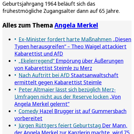
Geburtsjahrgang 1964 beläuft sich das
frühestmögliche Zugangsalter dann auf 65 Jahre.
Alles zum Thema
Angela Merkel
Ex-Minister fordert harte Maßnahmen
„Diesen
Typen herausgreifen“ – Theo Waigel attackiert
Kabarettist und AfD
„Ekelerregend“
Empörung über Äußerungen
von Kabarettist Steimle zu Merz
Nach Auftritt bei AfD
Staatsanwaltschaft
ermittelt gegen Kabarettist Steimle
Peter Altmaier lässt sich bezüglich Merz-
Umfragen nicht aus der Reserve locken
„Von
Angela Merkel gelernt“
Comedy
Hazel Brugger ist auf Gummersbach
vorbereitet
Jürgen Rüttgers feiert Geburtstag
Der Mann,
der Angela Merkel zur Kanzlerin machte, wird 75