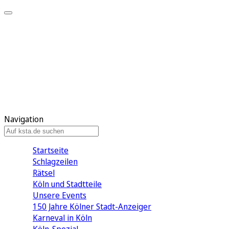
Mein KStA
Meine Artikel
Meine Region
Meine Newsletter
Mein KStA PLUS
Mein E-Paper
Navigation
Startseite
Schlagzeilen
Rätsel
Köln und Stadtteile
Unsere Events
150 Jahre Kölner Stadt-Anzeiger
Karneval in Köln