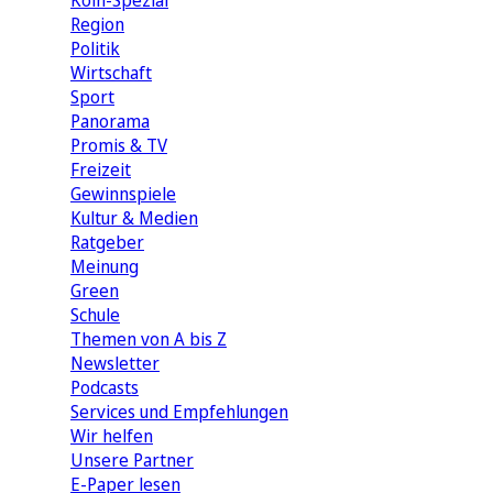
Köln-Spezial
Region
Politik
Wirtschaft
Sport
Panorama
Promis & TV
Freizeit
Gewinnspiele
Kultur & Medien
Ratgeber
Meinung
Green
Schule
Themen von A bis Z
Newsletter
Podcasts
Services und Empfehlungen
Wir helfen
Unsere Partner
E-Paper lesen