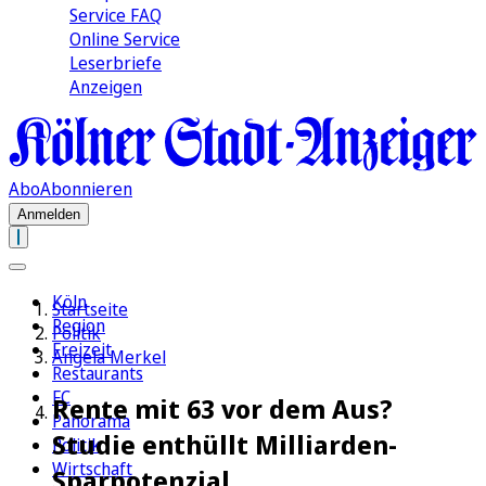
Service FAQ
Online Service
Leserbriefe
Anzeigen
Abo
Abonnieren
Anmelden
Köln
Startseite
Region
Politik
Freizeit
Angela Merkel
Restaurants
FC
Rente mit 63 vor dem Aus?
Panorama
Studie enthüllt Milliarden-
Politik
Wirtschaft
Sparpotenzial