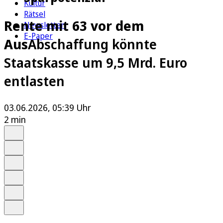
Kultur
Rätsel
Rente mit 63 vor dem
Newsletter
E-Paper
Aus
Abschaffung könnte
Staatskasse um 9,5 Mrd. Euro
entlasten
03.06.2026, 05:39 Uhr
2 min
Auf Google bevorzugen
Anhören
Schrift
Merken
Drucken
Teilen