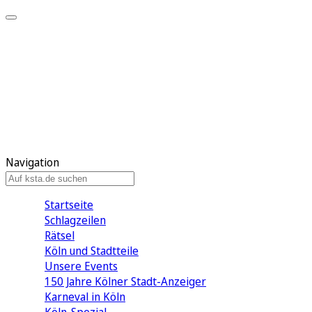
Mein KStA
Meine Artikel
Meine Region
Meine Newsletter
Mein KStA PLUS
Mein E-Paper
Navigation
Startseite
Schlagzeilen
Rätsel
Köln und Stadtteile
Unsere Events
150 Jahre Kölner Stadt-Anzeiger
Karneval in Köln