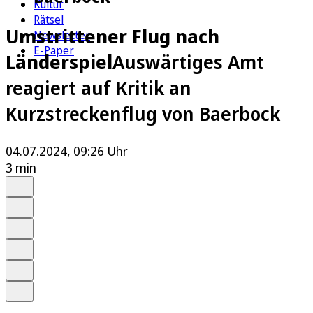
Kultur
Rätsel
Umstrittener Flug nach
Newsletter
E-Paper
Länderspiel
Auswärtiges Amt
reagiert auf Kritik an
Kurzstreckenflug von Baerbock
04.07.2024, 09:26 Uhr
3 min
Auf Google bevorzugen
Anhören
Schrift
Merken
Drucken
Teilen