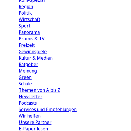
Köln-Spezial
Region
Politik
Wirtschaft
Sport
Panorama
Promis & TV
Freizeit
Gewinnspiele
Kultur & Medien
Ratgeber
Meinung
Green
Schule
Themen von A bis Z
Newsletter
Podcasts
Services und Empfehlungen
Wir helfen
Unsere Partner
E-Paper lesen