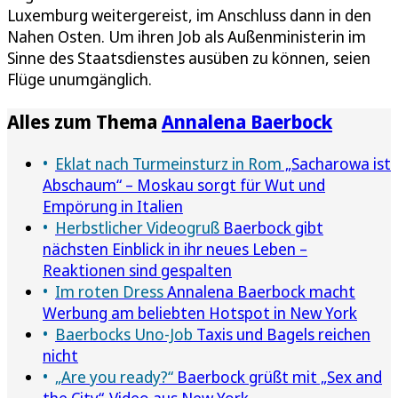
Luxemburg weitergereist, im Anschluss dann in den
Nahen Osten. Um ihren Job als Außenministerin im
Sinne des Staatsdienstes ausüben zu können, seien
Flüge unumgänglich.
Alles zum Thema
Annalena Baerbock
Eklat nach Turmeinsturz in Rom
„Sacharowa ist
Abschaum“ – Moskau sorgt für Wut und
Empörung in Italien
Herbstlicher Videogruß
Baerbock gibt
nächsten Einblick in ihr neues Leben –
Reaktionen sind gespalten
Im roten Dress
Annalena Baerbock macht
Werbung am beliebten Hotspot in New York
Baerbocks Uno-Job
Taxis und Bagels reichen
nicht
„Are you ready?“
Baerbock grüßt mit „Sex and
the City“-Video aus New York