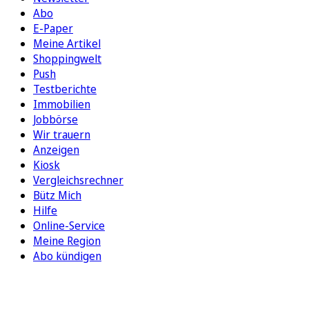
Abo
E-Paper
Meine Artikel
Shoppingwelt
Push
Testberichte
Immobilien
Jobbörse
Wir trauern
Anzeigen
Kiosk
Vergleichsrechner
Bütz Mich
Hilfe
Online-Service
Meine Region
Abo kündigen
FOLGEN SIE UNS
ENTDECKEN SIE UNSERE APP