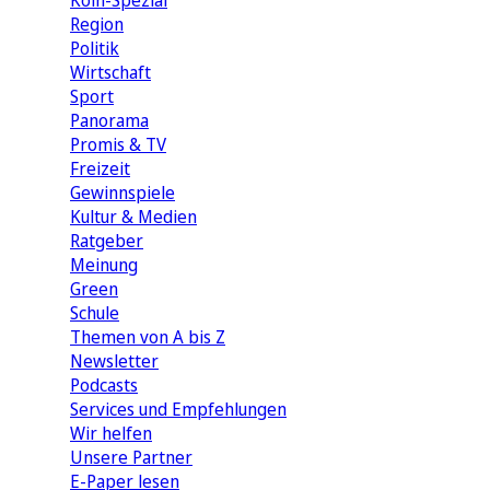
Köln-Spezial
Region
Politik
Wirtschaft
Sport
Panorama
Promis & TV
Freizeit
Gewinnspiele
Kultur & Medien
Ratgeber
Meinung
Green
Schule
Themen von A bis Z
Newsletter
Podcasts
Services und Empfehlungen
Wir helfen
Unsere Partner
E-Paper lesen