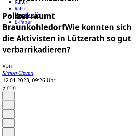
Kultur
Rätsel
Polizei räumt
Newsletter
E-Paper
Braunkohledorf
Wie konnten sich
die Aktivisten in Lützerath so gut
verbarrikadieren?
Von
Simon Cleven
12.01.2023, 09:26 Uhr
5 min
Auf Google bevorzugen
Anhören
Schrift
Merken
Drucken