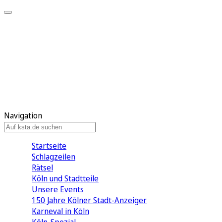
Mein KStA
Meine Artikel
Meine Region
Meine Newsletter
Mein KStA PLUS
Mein E-Paper
Navigation
Startseite
Schlagzeilen
Rätsel
Köln und Stadtteile
Unsere Events
150 Jahre Kölner Stadt-Anzeiger
Karneval in Köln