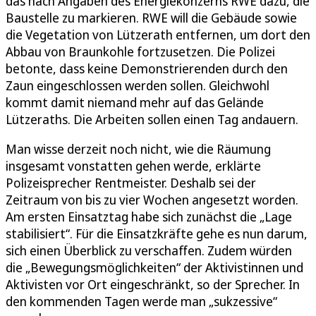
das nach Angaben des Energiekonzerns RWE dazu, die
Baustelle zu markieren. RWE will die Gebäude sowie
die Vegetation von Lützerath entfernen, um dort den
Abbau von Braunkohle fortzusetzen. Die Polizei
betonte, dass keine Demonstrierenden durch den
Zaun eingeschlossen werden sollen. Gleichwohl
kommt damit niemand mehr auf das Gelände
Lützeraths. Die Arbeiten sollen einen Tag andauern.
Man wisse derzeit noch nicht, wie die Räumung
insgesamt vonstatten gehen werde, erklärte
Polizeisprecher Rentmeister. Deshalb sei der
Zeitraum von bis zu vier Wochen angesetzt worden.
Am ersten Einsatztag habe sich zunächst die „Lage
stabilisiert“. Für die Einsatzkräfte gehe es nun darum,
sich einen Überblick zu verschaffen. Zudem würden
die „Bewegungs­möglichkeiten“ der Aktivistinnen und
Aktivisten vor Ort eingeschränkt, so der Sprecher. In
den kommenden Tagen werde man „sukzessive“