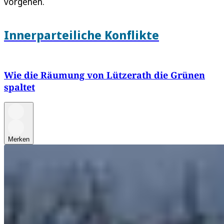
vorgehen.
Innerparteiliche Konflikte
Wie die Räumung von Lützerath die Grünen
spaltet
Merken