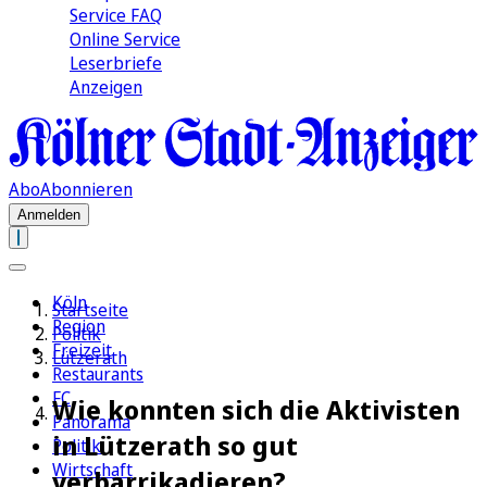
Service FAQ
Online Service
Leserbriefe
Anzeigen
Abo
Abonnieren
Anmelden
Köln
Startseite
Region
Politik
Freizeit
Lützerath
Restaurants
FC
Wie konnten sich die Aktivisten
Panorama
in Lützerath so gut
Politik
Wirtschaft
verbarrikadieren?