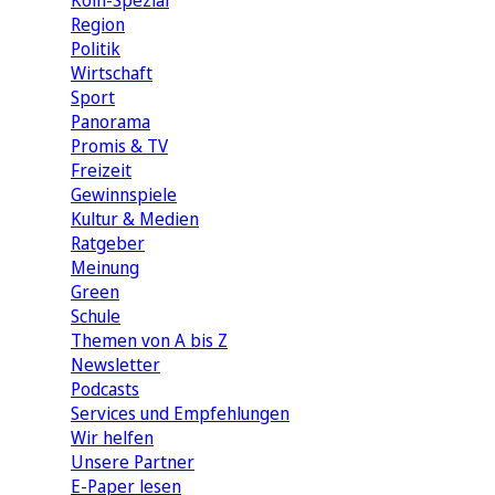
Köln-Spezial
Region
Politik
Wirtschaft
Sport
Panorama
Promis & TV
Freizeit
Gewinnspiele
Kultur & Medien
Ratgeber
Meinung
Green
Schule
Themen von A bis Z
Newsletter
Podcasts
Services und Empfehlungen
Wir helfen
Unsere Partner
E-Paper lesen