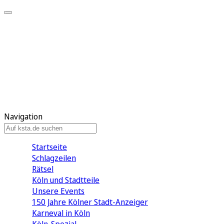
Mein KStA
Meine Artikel
Meine Region
Meine Newsletter
Mein KStA PLUS
Mein E-Paper
Navigation
Startseite
Schlagzeilen
Rätsel
Köln und Stadtteile
Unsere Events
150 Jahre Kölner Stadt-Anzeiger
Karneval in Köln