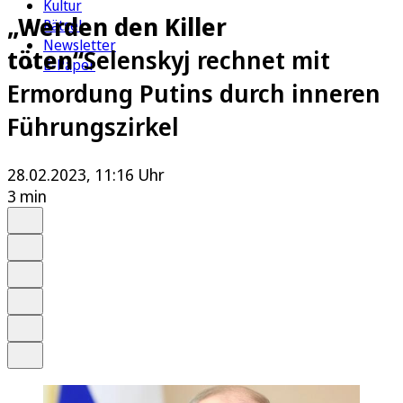
Kultur
„Werden den Killer
Rätsel
Newsletter
töten“
Selenskyj rechnet mit
E-Paper
Ermordung Putins durch inneren
Führungszirkel
28.02.2023, 11:16 Uhr
3 min
Auf Google bevorzugen
Anhören
Schrift
Merken
Drucken
Teilen