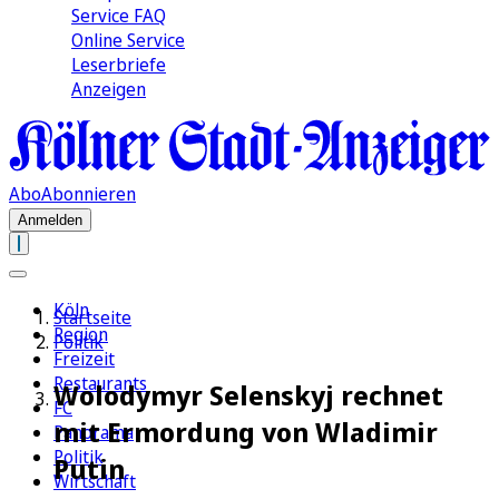
Service FAQ
Online Service
Leserbriefe
Anzeigen
Abo
Abonnieren
Anmelden
Köln
Startseite
Region
Politik
Freizeit
Restaurants
Wolodymyr Selenskyj rechnet
FC
mit Ermordung von Wladimir
Panorama
Politik
Putin
Wirtschaft