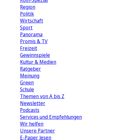
Köln-Spezial
Region
Politik
Wirtschaft
Sport
Panorama
Promis & TV
Freizeit
Gewinnspiele
Kultur & Medien
Ratgeber
Meinung
Green
Schule
Themen von A bis Z
Newsletter
Podcasts
Services und Empfehlungen
Wir helfen
Unsere Partner
E-Paper lesen