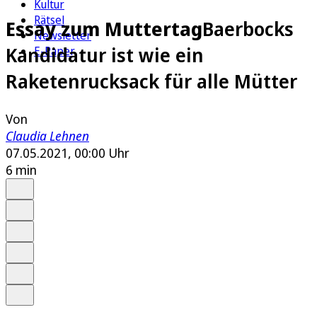
Kultur
Rätsel
Essay zum Muttertag
Baerbocks
Newsletter
Kandidatur ist wie ein
E-Paper
Raketenrucksack für alle Mütter
Von
Claudia Lehnen
07.05.2021, 00:00 Uhr
6 min
Auf Google bevorzugen
Anhören
Schrift
Merken
Drucken
Teilen