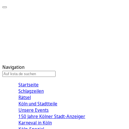
Mein KStA
Meine Artikel
Meine Region
Meine Newsletter
Mein KStA PLUS
Mein E-Paper
Navigation
Startseite
Schlagzeilen
Rätsel
Köln und Stadtteile
Unsere Events
150 Jahre Kölner Stadt-Anzeiger
Karneval in Köln