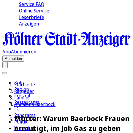
Service FAQ
Online Service
Leserbriefe
Anzeigen
Abo
Abonnieren
Anmelden
Köln
Startseite
Region
Ratgeber
Freizeit
Familie
Restaurants
Annalena Baerbock
FC
Panorama
Mütter: Warum Baerbock Frauen
Politik
ermutigt, im Job Gas zu geben
Wirtschaft