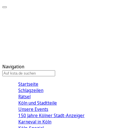
Mein KStA
Meine Artikel
Meine Region
Meine Newsletter
Mein KStA PLUS
Mein E-Paper
Navigation
Startseite
Schlagzeilen
Rätsel
Köln und Stadtteile
Unsere Events
150 Jahre Kölner Stadt-Anzeiger
Karneval in Köln