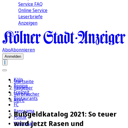
Service FAQ
Online Service
Leserbriefe
Anzeigen
Abo
Abonnieren
Anmelden
Köln
Startseite
Region
Ratgeber
Freizeit
Verbraucher
Restaurants
ADFC
FC
Panorama
Bußgeldkatalog 2021: So teuer
Politik
wird jetzt Rasen und
Wirtschaft