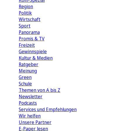
Köln-Spezial
Region
Politik
Wirtschaft
Sport
Panorama
Promis & TV
Freizeit
Gewinnspiele
Kultur & Medien
Ratgeber
Meinung
Green
Schule
Themen von A bis Z
Newsletter
Podcasts
Services und Empfehlungen
Wir helfen
Unsere Partner
E-Paper lesen