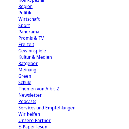
Köln-Spezial
Region
Politik
Wirtschaft
Sport
Panorama
Promis & TV
Freizeit
Gewinnspiele
Kultur & Medien
Ratgeber
Meinung
Green
Schule
Themen von A bis Z
Newsletter
Podcasts
Services und Empfehlungen
Wir helfen
Unsere Partner
E-Paper lesen