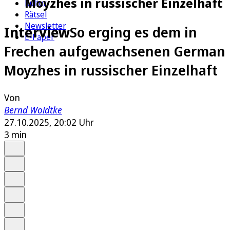
Moyzhes in russischer Einzelhaft
Kultur
Rätsel
Newsletter
Interview
So erging es dem in
E-Paper
Frechen aufgewachsenen German
Moyzhes in russischer Einzelhaft
Von
Bernd Woidtke
27.10.2025, 20:02 Uhr
3 min
Auf Google bevorzugen
Anhören
Schrift
Merken
Drucken
Teilen