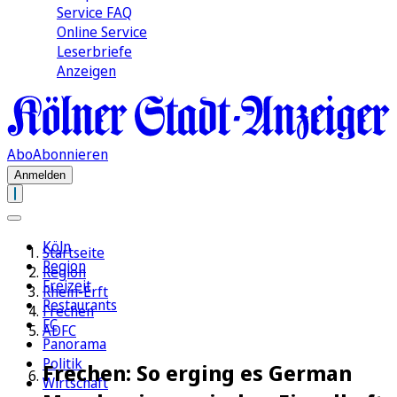
Service FAQ
Online Service
Leserbriefe
Anzeigen
Abo
Abonnieren
Anmelden
Köln
Startseite
Region
Region
Freizeit
Rhein-Erft
Restaurants
Frechen
FC
ADFC
Panorama
Politik
Frechen: So erging es German
Wirtschaft