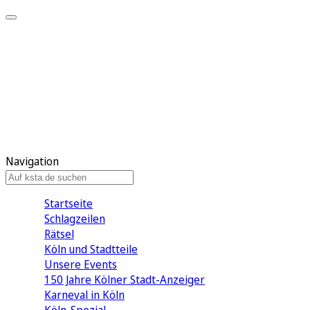
Mein KStA
Meine Artikel
Meine Region
Meine Newsletter
Mein KStA PLUS
Mein E-Paper
Navigation
Startseite
Schlagzeilen
Rätsel
Köln und Stadtteile
Unsere Events
150 Jahre Kölner Stadt-Anzeiger
Karneval in Köln