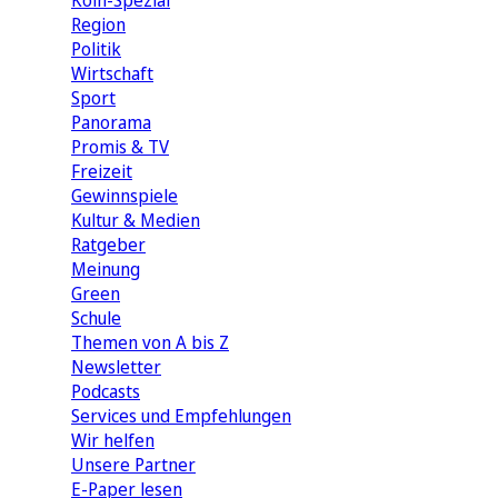
Köln-Spezial
Region
Politik
Wirtschaft
Sport
Panorama
Promis & TV
Freizeit
Gewinnspiele
Kultur & Medien
Ratgeber
Meinung
Green
Schule
Themen von A bis Z
Newsletter
Podcasts
Services und Empfehlungen
Wir helfen
Unsere Partner
E-Paper lesen