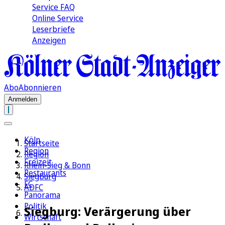
Service FAQ
Online Service
Leserbriefe
Anzeigen
Abo
Abonnieren
Anmelden
Köln
Startseite
Region
Region
Freizeit
Rhein-Sieg & Bonn
Restaurants
Siegburg
FC
ADFC
Panorama
Politik
Siegburg: Verärgerung über
Wirtschaft