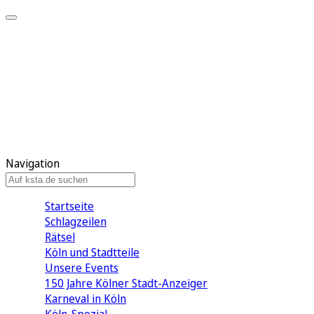
Mein KStA
Meine Artikel
Meine Region
Meine Newsletter
Mein KStA PLUS
Mein E-Paper
Navigation
Startseite
Schlagzeilen
Rätsel
Köln und Stadtteile
Unsere Events
150 Jahre Kölner Stadt-Anzeiger
Karneval in Köln