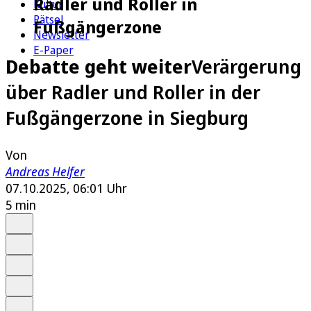
Radler und Roller in
Kultur
Rätsel
Fußgängerzone
Newsletter
E-Paper
Debatte geht weiter
Verärgerung
über Radler und Roller in der
Fußgängerzone in Siegburg
Von
Andreas Helfer
07.10.2025, 06:01 Uhr
5 min
Auf Google bevorzugen
Anhören
Schrift
Merken
Drucken