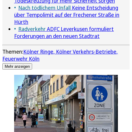
Todeskreuzung für mehr Sicherheit sorgen
Nach tödlichem Unfall
Keine Entscheidung
über Tempolimit auf der Frechener Straße in
Hürth
Radverkehr
ADFC Leverkusen formuliert
Forderungen an den neuen Stadtrat
Themen:
Kölner Ringe
Kölner Verkehrs-Betriebe
Feuerwehr Köln
Mehr anzeigen