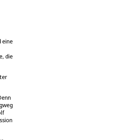
 eine
e, die
ter
 Denn
ugweg
lf
ssion