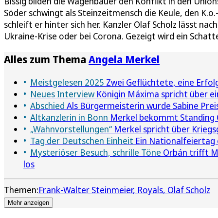
Bissig bilden die Wagenbauer den Konflikt in den Un
Söder schwingt als Steinzeitmensch die Keule, den K.
schleift er hinter sich her. Kanzler Olaf Scholz lässt n
Ukraine-Krise oder bei Corona. Gezeigt wird ein Schatt
Alles zum Thema
Angela Merkel
Meistgelesen 2025
Zwei Geflüchtete, eine Erfolg
Neues Interview
Königin Máxima spricht über e
Abschied
Als Bürgermeisterin wurde Sabine Prei
Altkanzlerin in Bonn
Merkel bekommt Standing Ov
„Wahnvorstellungen“
Merkel spricht über Krieg
Tag der Deutschen Einheit
Ein Nationalfeiertag
Mysteriöser Besuch, schrille Töne
Orbán trifft 
los
Themen:
Frank-Walter Steinmeier
Royals
Olaf Scholz
Mehr anzeigen