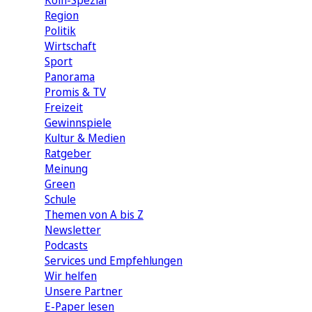
Köln-Spezial
Region
Politik
Wirtschaft
Sport
Panorama
Promis & TV
Freizeit
Gewinnspiele
Kultur & Medien
Ratgeber
Meinung
Green
Schule
Themen von A bis Z
Newsletter
Podcasts
Services und Empfehlungen
Wir helfen
Unsere Partner
E-Paper lesen