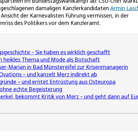
ionsparteien im Bundestagswahlkampf ab: CSU-Chef Mark
o.-geschlagenen damaligen Kanzlerkandidaten
Armin Lasc
ach Ansicht der Karnevalisten Führung vermissen, in der
enriss des Politikers vor dem Kanzleramt.
sgeschichte – Sie haben es wirklich geschafft
in heikles Thema und Mode als Botschaft
ser-Marian in Bad Münstereifel zur Krisenmanagerin
ations – und kanzelt Merz indirekt ab
sgründe – und erntet Entrüstung aus Osteuropa
 ohne echte Begeisterung
Merkel, bekommt Kritik von Merz – und geht dann auf E