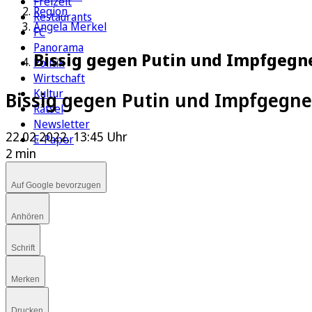
Freizeit
Region
Restaurants
Angela Merkel
FC
Panorama
Bissig gegen Putin und Impfgegne
Politik
Wirtschaft
Kultur
Bissig gegen Putin und Impfgegne
Rätsel
Newsletter
22.02.2022, 13:45 Uhr
E-Paper
2 min
Auf Google bevorzugen
Anhören
Schrift
Merken
Drucken