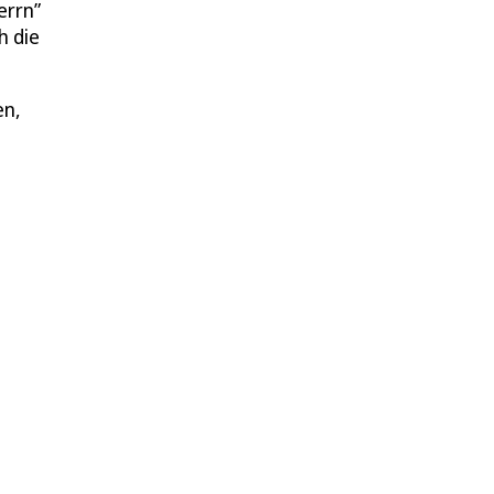
errn”
h die
en,