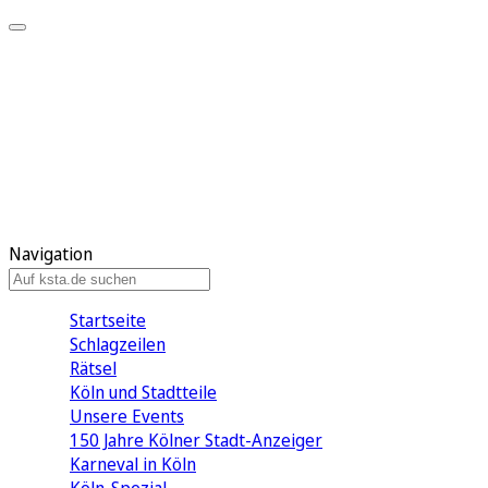
Mein KStA
Meine Artikel
Meine Region
Meine Newsletter
Mein KStA PLUS
Mein E-Paper
Navigation
Startseite
Schlagzeilen
Rätsel
Köln und Stadtteile
Unsere Events
150 Jahre Kölner Stadt-Anzeiger
Karneval in Köln