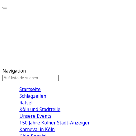
Mein KStA
Meine Artikel
Meine Region
Meine Newsletter
Mein KStA PLUS
Mein E-Paper
Navigation
Startseite
Schlagzeilen
Rätsel
Köln und Stadtteile
Unsere Events
150 Jahre Kölner Stadt-Anzeiger
Karneval in Köln