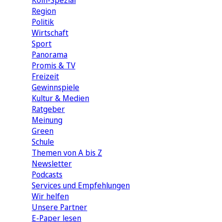
Köln-Spezial
Region
Politik
Wirtschaft
Sport
Panorama
Promis & TV
Freizeit
Gewinnspiele
Kultur & Medien
Ratgeber
Meinung
Green
Schule
Themen von A bis Z
Newsletter
Podcasts
Services und Empfehlungen
Wir helfen
Unsere Partner
E-Paper lesen