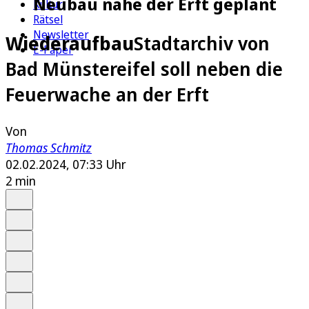
Neubau nahe der Erft geplant
Kultur
Rätsel
Newsletter
Wiederaufbau
Stadtarchiv von
E-Paper
Bad Münstereifel soll neben die
Feuerwache an der Erft
Von
Thomas Schmitz
02.02.2024, 07:33 Uhr
2 min
Auf Google bevorzugen
Anhören
Schrift
Merken
Drucken
Teilen