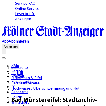
Service FAQ
Online Service
Leserbriefe
Anzeigen
Abo
Abonnieren
Anmelden
Köln
Startseite
Region
Region
Freizeit
Euskirchen & Eifel
Restaurants
Bad Münstereifel
FC
Hochwasser, Überschwemmung und Flut
Panorama
Politik
Bad Münstereifel: Stadtarchiv-
Wirtschaft