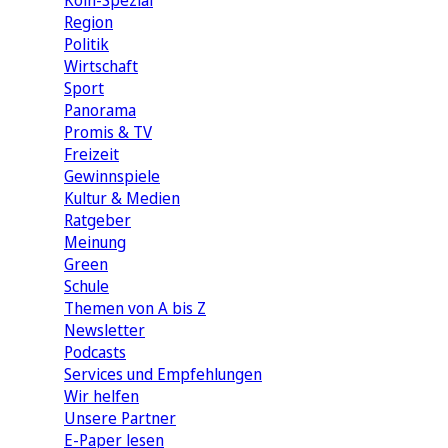
Köln-Spezial
Region
Politik
Wirtschaft
Sport
Panorama
Promis & TV
Freizeit
Gewinnspiele
Kultur & Medien
Ratgeber
Meinung
Green
Schule
Themen von A bis Z
Newsletter
Podcasts
Services und Empfehlungen
Wir helfen
Unsere Partner
E-Paper lesen