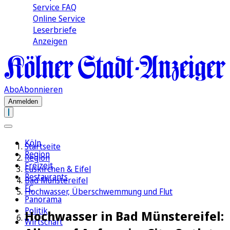
Service FAQ
Online Service
Leserbriefe
Anzeigen
Abo
Abonnieren
Anmelden
Köln
Startseite
Region
Region
Freizeit
Euskirchen & Eifel
Restaurants
Bad Münstereifel
FC
Hochwasser, Überschwemmung und Flut
Panorama
Politik
Hochwasser in Bad Münstereifel:
Wirtschaft