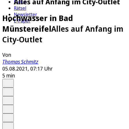
Alles auf Anfang im City-Outlet
Kultur
Rätsel
Newsletter
Hochwasser in Bad
E-Paper
Münstereifel
Alles auf Anfang im
City-Outlet
Von
Thomas Schmitz
05.08.2021, 07:17 Uhr
5 min
Auf Google bevorzugen
Anhören
Schrift
Merken
Drucken
Teilen