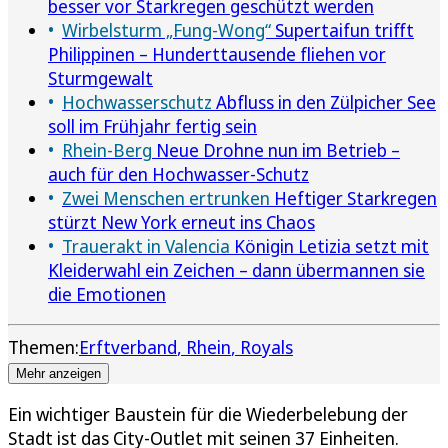
besser vor Starkregen geschützt werden
Wirbelsturm „Fung-Wong“
Supertaifun trifft
Philippinen – Hunderttausende fliehen vor
Sturmgewalt
Hochwasserschutz
Abfluss in den Zülpicher See
soll im Frühjahr fertig sein
Rhein-Berg
Neue Drohne nun im Betrieb –
auch für den Hochwasser-Schutz
Zwei Menschen ertrunken
Heftiger Starkregen
stürzt New York erneut ins Chaos
Trauerakt in Valencia
Königin Letizia setzt mit
Kleiderwahl ein Zeichen – dann übermannen sie
die Emotionen
Themen:
Erftverband
Rhein
Royals
Mehr anzeigen
Ein wichtiger Baustein für die Wiederbelebung der
Stadt ist das City-Outlet mit seinen 37 Einheiten.