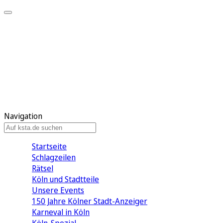
Mein KStA
Meine Artikel
Meine Region
Meine Newsletter
Mein KStA PLUS
Mein E-Paper
Navigation
Startseite
Schlagzeilen
Rätsel
Köln und Stadtteile
Unsere Events
150 Jahre Kölner Stadt-Anzeiger
Karneval in Köln