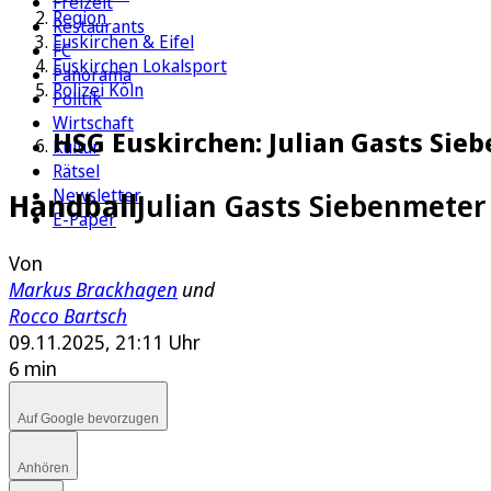
Freizeit
Region
Restaurants
Euskirchen & Eifel
FC
Euskirchen Lokalsport
Panorama
Polizei Köln
Politik
Wirtschaft
HSG Euskirchen: Julian Gasts Sie
Kultur
Rätsel
Newsletter
Handball
Julian Gasts Siebenmeter
E-Paper
Von
Markus Brackhagen
und
Rocco Bartsch
09.11.2025, 21:11 Uhr
6 min
Auf Google bevorzugen
Anhören