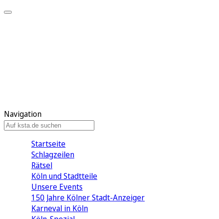
Mein KStA
Meine Artikel
Meine Region
Meine Newsletter
Mein KStA PLUS
Mein E-Paper
Navigation
Startseite
Schlagzeilen
Rätsel
Köln und Stadtteile
Unsere Events
150 Jahre Kölner Stadt-Anzeiger
Karneval in Köln