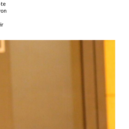
ote
von
ir