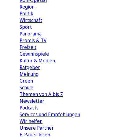
Köln-Spezial
Region
Politik
Wirtschaft
Sport
Panorama
Promis & TV
Freizeit
Gewinnspiele
Kultur & Medien
Ratgeber
Meinung
Green
Schule
Themen von A bis Z
Newsletter
Podcasts
Services und Empfehlungen
Wir helfen
Unsere Partner
E-Paper lesen