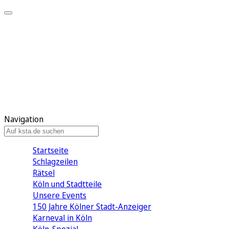
Mein KStA
Meine Artikel
Meine Region
Meine Newsletter
Mein KStA PLUS
Mein E-Paper
Navigation
Startseite
Schlagzeilen
Rätsel
Köln und Stadtteile
Unsere Events
150 Jahre Kölner Stadt-Anzeiger
Karneval in Köln