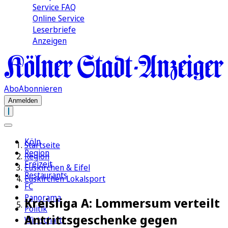
Service FAQ
Online Service
Leserbriefe
Anzeigen
Abo
Abonnieren
Anmelden
Köln
Startseite
Region
Region
Freizeit
Euskirchen & Eifel
Restaurants
Euskirchen Lokalsport
FC
Panorama
Kreisliga A: Lommersum verteilt
Politik
Antrittsgeschenke gegen
Wirtschaft