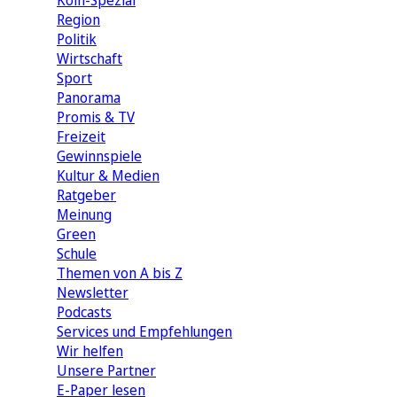
Köln-Spezial
Region
Politik
Wirtschaft
Sport
Panorama
Promis & TV
Freizeit
Gewinnspiele
Kultur & Medien
Ratgeber
Meinung
Green
Schule
Themen von A bis Z
Newsletter
Podcasts
Services und Empfehlungen
Wir helfen
Unsere Partner
E-Paper lesen