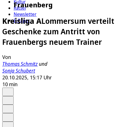
Kultur
Frauenberg
Rätsel
Newsletter
Kreisliga A
Lommersum verteilt
E-Paper
Geschenke zum Antritt von
Frauenbergs neuem Trainer
Von
Thomas Schmitz
und
Sonja Schubert
20.10.2025, 15:17 Uhr
10 min
Auf Google bevorzugen
Anhören
Schrift
Merken
Drucken