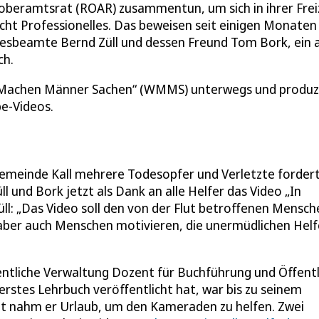
soberamtsrat (ROAR) zusammentun, um sich in ihrer Frei
cht Professionelles. Das beweisen seit einigen Monaten
esbeamte Bernd Züll und dessen Freund Tom Bork, ein 
ch.
as Machen Männer Sachen“ (WMMS) unterwegs und produz
be-Videos.
Gemeinde Kall mehrere Todesopfer und Verletzte forder
 und Bork jetzt als Dank an alle Helfer das Video „In
ll: „Das Video soll den von der Flut betroffenen Mensch
 aber auch Menschen motivieren, die unermüdlichen Helf
fentliche Verwaltung Dozent für Buchführung und Öffent
erstes Lehrbuch veröffentlicht hat, war bis zu seinem
ht nahm er Urlaub, um den Kameraden zu helfen. Zwei