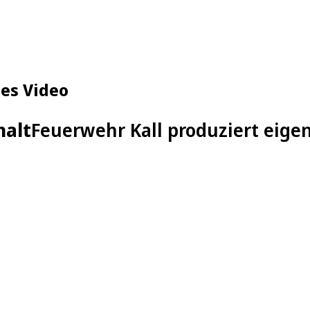
nes Video
halt
Feuerwehr Kall produziert eige