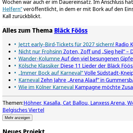
Wochen war auch er im Dauereinsatz. Im Anschluss hat
Helfern“
veröffentlicht, in dem er mit Bork auf den Ein
Kall zurückblickt.
Alles zum Thema
Bläck Fööss
Jetzt early-Bird-Tickets für 2027 sichern!
Radio K
Nicht nur Frohsinn
Zoten, Zoff und „Sieg heil“ –
Wander-Kolumne
Auf den viel besungenen Gipfe
Kölsche Klassiker
Diese 11 Lieder der Bläck Föös
„Immer Bock auf Karneval“
Volle Südstadt-Kneip
Karneval
Zehn Jahre „Arena Alaaf“ in Gummersba
Wie im Kölner Karneval
Kampagne möchte Zusam
Themen:
Höhner
Kasalla
Cat Ballou
Lanxess Arena
We
Belgisches Viertel
Mehr anzeigen
Neues Projekt