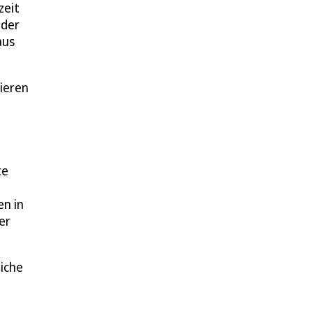
zeit
 der
aus
ieren
te
en in
er
liche