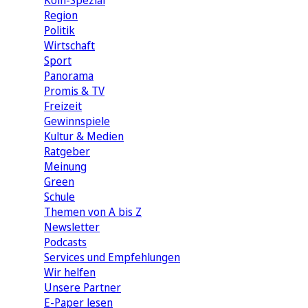
Köln-Spezial
Region
Politik
Wirtschaft
Sport
Panorama
Promis & TV
Freizeit
Gewinnspiele
Kultur & Medien
Ratgeber
Meinung
Green
Schule
Themen von A bis Z
Newsletter
Podcasts
Services und Empfehlungen
Wir helfen
Unsere Partner
E-Paper lesen