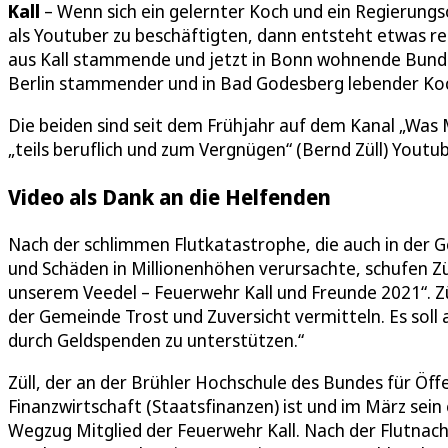
Kall
– Wenn sich ein gelernter Koch und ein Regierung
als Youtuber zu beschäftigten, dann entsteht etwas re
aus Kall stammende und jetzt in Bonn wohnende Bund
Berlin stammender und in Bad Godesberg lebender Ko
Die beiden sind seit dem Frühjahr auf dem Kanal „W
„teils beruflich und zum Vergnügen“ (Bernd Züll) Youtu
Video als Dank an die Helfenden
Nach der schlimmen Flutkatastrophe, die auch in der 
und Schäden in Millionenhöhen verursachte, schufen Züll
unserem Veedel – Feuerwehr Kall und Freunde 2021“. Zü
der Gemeinde Trost und Zuversicht vermitteln. Es soll
durch Geldspenden zu unterstützen.“
Züll, der an der Brühler Hochschule des Bundes für Öf
Finanzwirtschaft (Staatsfinanzen) ist und im März sein 
Wegzug Mitglied der Feuerwehr Kall. Nach der Flutnac