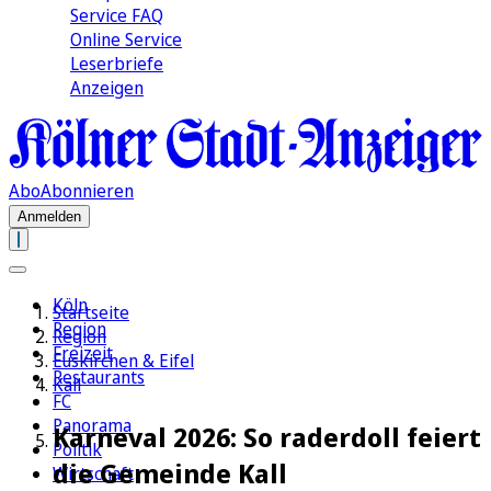
Service FAQ
Online Service
Leserbriefe
Anzeigen
Abo
Abonnieren
Anmelden
Köln
Startseite
Region
Region
Freizeit
Euskirchen & Eifel
Restaurants
Kall
FC
Panorama
Karneval 2026: So raderdoll feiert
Politik
die Gemeinde Kall
Wirtschaft