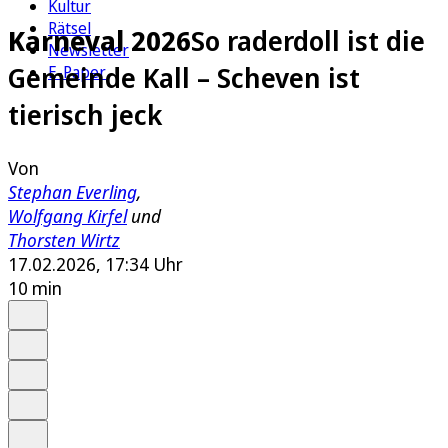
Kultur
Rätsel
Karneval 2026
So raderdoll ist die
Newsletter
Gemeinde Kall – Scheven ist
E-Paper
tierisch jeck
Von
Stephan Everling
,
Wolfgang Kirfel
und
Thorsten Wirtz
17.02.2026, 17:34 Uhr
10 min
Auf Google bevorzugen
Anhören
Schrift
Merken
Drucken