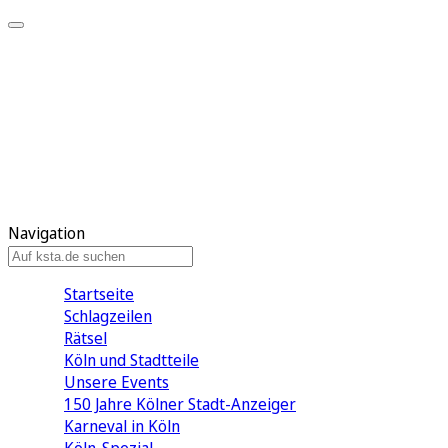
Mein KStA
Meine Artikel
Meine Region
Meine Newsletter
Mein KStA PLUS
Mein E-Paper
Navigation
Startseite
Schlagzeilen
Rätsel
Köln und Stadtteile
Unsere Events
150 Jahre Kölner Stadt-Anzeiger
Karneval in Köln