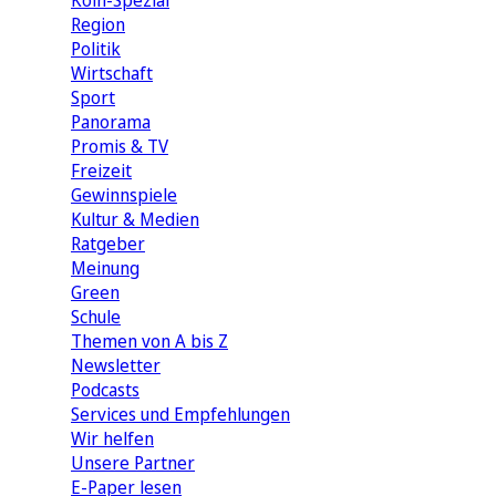
Köln-Spezial
Region
Politik
Wirtschaft
Sport
Panorama
Promis & TV
Freizeit
Gewinnspiele
Kultur & Medien
Ratgeber
Meinung
Green
Schule
Themen von A bis Z
Newsletter
Podcasts
Services und Empfehlungen
Wir helfen
Unsere Partner
E-Paper lesen