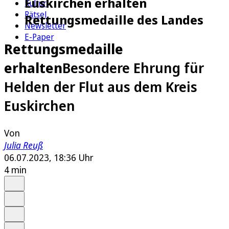
Euskirchen erhalten
Kultur
Rätsel
Rettungsmedaille des Landes
Newsletter
E-Paper
Rettungsmedaille
erhalten
Besondere Ehrung für
Helden der Flut aus dem Kreis
Euskirchen
Von
Julia Reuß
06.07.2023, 18:36 Uhr
4 min
Auf Google bevorzugen
Anhören
Schrift
Merken