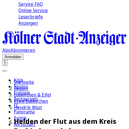
Service FAQ
Online Service
Leserbriefe
Anzeigen
Abo
Abonnieren
Anmelden
Köln
Startseite
Region
Region
Freizeit
Euskirchen & Eifel
Restaurants
Kreis Euskirchen
FC
Hendrik Wüst
Panorama
Politik
Helden der Flut aus dem Kreis
Wirtschaft