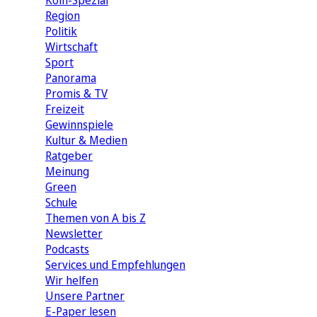
Köln-Spezial
Region
Politik
Wirtschaft
Sport
Panorama
Promis & TV
Freizeit
Gewinnspiele
Kultur & Medien
Ratgeber
Meinung
Green
Schule
Themen von A bis Z
Newsletter
Podcasts
Services und Empfehlungen
Wir helfen
Unsere Partner
E-Paper lesen