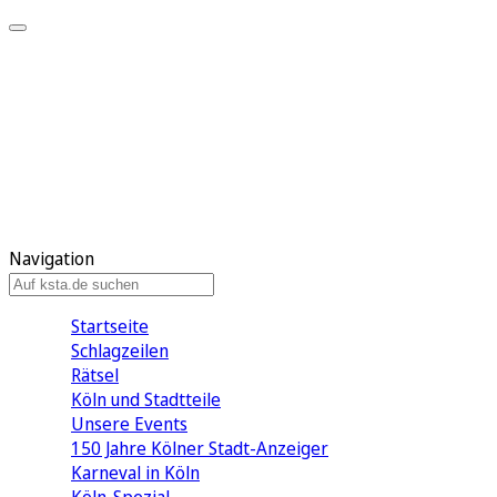
Mein KStA
Meine Artikel
Meine Region
Meine Newsletter
Mein KStA PLUS
Mein E-Paper
Navigation
Startseite
Schlagzeilen
Rätsel
Köln und Stadtteile
Unsere Events
150 Jahre Kölner Stadt-Anzeiger
Karneval in Köln