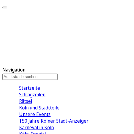
Mein KStA
Meine Artikel
Meine Region
Meine Newsletter
Mein KStA PLUS
Mein E-Paper
Navigation
Startseite
Schlagzeilen
Rätsel
Köln und Stadtteile
Unsere Events
150 Jahre Kölner Stadt-Anzeiger
Karneval in Köln