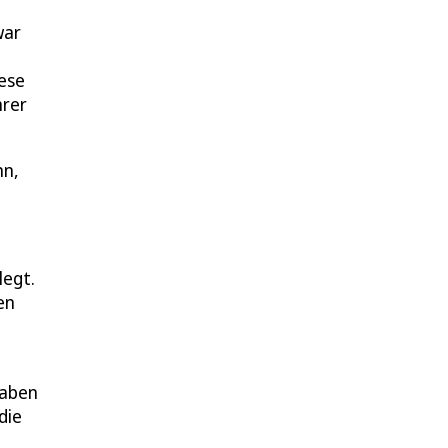
war
ese
hrer
nn,
legt.
en
gaben
die