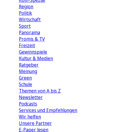
Köln-Spezial
Region
Politik
Wirtschaft
Sport
Panorama
Promis & TV
Freizeit
Gewinnspiele
Kultur & Medien
Ratgeber
Meinung
Green
Schule
Themen von A bis Z
Newsletter
Podcasts
Services und Empfehlungen
Wir helfen
Unsere Partner
E-Paper lesen