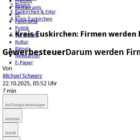
Freizeit
Region
Restaurants
Euskirchen & Eifel
FC
Kreis Euskirchen
Panorama
Politik
Kreis Euskirchen: Firmen werden 
Wirtschaft
Kultur
Rätsel
Gewerbesteuer
Darum werden Firm
Newsletter
E-Paper
Von
Michael Schwarz
22.10.2025, 05:52 Uhr
7 min
Auf Google bevorzugen
Anhören
Schrift