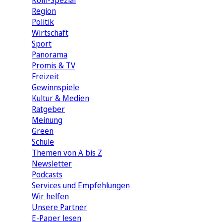
Köln-Spezial
Region
Politik
Wirtschaft
Sport
Panorama
Promis & TV
Freizeit
Gewinnspiele
Kultur & Medien
Ratgeber
Meinung
Green
Schule
Themen von A bis Z
Newsletter
Podcasts
Services und Empfehlungen
Wir helfen
Unsere Partner
E-Paper lesen