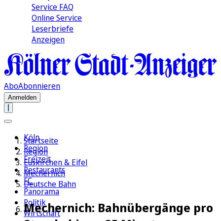
Service FAQ
Online Service
Leserbriefe
Anzeigen
Abo
Abonnieren
Anmelden
Köln
Startseite
Region
Region
Freizeit
Euskirchen & Eifel
Restaurants
Mechernich
FC
Deutsche Bahn
Panorama
Politik
Mechernich: Bahnübergänge pro
Wirtschaft