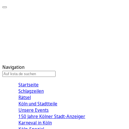
Mein KStA
Meine Artikel
Meine Region
Meine Newsletter
Mein KStA PLUS
Mein E-Paper
Navigation
Startseite
Schlagzeilen
Rätsel
Köln und Stadtteile
Unsere Events
150 Jahre Kölner Stadt-Anzeiger
Karneval in Köln