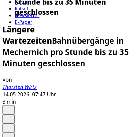
Stunde bis zu 35 Minuten
Kultur
Rätsel
geschlossen
Newsletter
E-Paper
Längere
Wartezeiten
Bahnübergänge in
Mechernich pro Stunde bis zu 35
Minuten geschlossen
Von
Thorsten Wirtz
14.05.2026, 07:47 Uhr
3 min
Auf Google bevorzugen
Anhören
Schrift
Merken