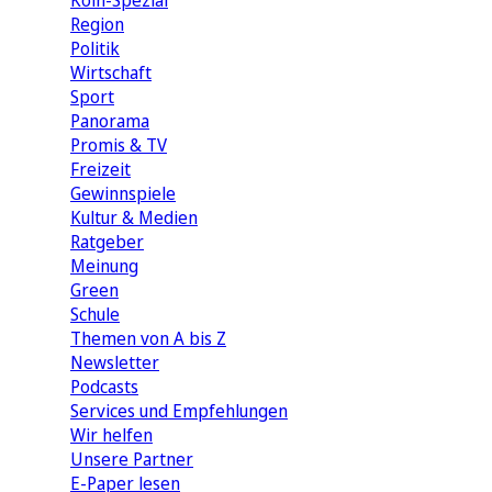
Köln-Spezial
Region
Politik
Wirtschaft
Sport
Panorama
Promis & TV
Freizeit
Gewinnspiele
Kultur & Medien
Ratgeber
Meinung
Green
Schule
Themen von A bis Z
Newsletter
Podcasts
Services und Empfehlungen
Wir helfen
Unsere Partner
E-Paper lesen