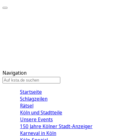
Mein KStA
Meine Artikel
Meine Region
Meine Newsletter
Mein KStA PLUS
Mein E-Paper
Navigation
Startseite
Schlagzeilen
Rätsel
Köln und Stadtteile
Unsere Events
150 Jahre Kölner Stadt-Anzeiger
Karneval in Köln