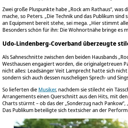
Zwei große Pluspunkte habe „Rock am Rathaus“, was di
mache, so Peters. „Die Technik und das Publikum sind s
an Equipment bereit stehe, sei mega. „Hier stimmt alle
Besonders schön für ihn: Die Wohnortnähe bringe es mi
Udo-Lindenberg-Coverband überzeugte stil
Als Sahneschnitte zwischen den beiden Hausbands „Ro
Westhausen engagiert worden, die originalgetreuen P
nicht alles: Leadsänger Veit Lamprecht hatte sich nic
sondern sich auch dessen nuscheligen Sprech- und Sing
So lieferten die
Musiker
, nachdem sie stilecht ein Täss
Arrangements einen Querschnitt aus den Hits, mit den
Charts stürmt – ob das der „Sonderzug nach Pankow“, 
Das Publikum beteiligte sich textsicher an der Perfor