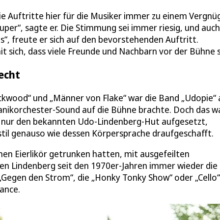
e Auftritte hier für die Musiker immer zu einem Vergnü
uper“, sagte er. Die Stimmung sei immer riesig, und auc
s“, freute er sich auf den bevorstehenden Auftritt.
t sich, dass viele Freunde und Nachbarn vor der Bühne s
echt
ckwood“ und „Männer von Flake“ war die Band „Udopie“ 
anikorchester-Sound auf die Bühne brachte. Doch das w
ht nur den bekannten Udo-Lindenberg-Hut aufgesetzt,
stil genauso wie dessen Körpersprache draufgeschafft.
chen Eierlikör getrunken hatten, mit ausgefeilten
en Lindenberg seit den 1970er-Jahren immer wieder die
„Gegen den Strom“, die „Honky Tonky Show“ oder „Cello“
mance.