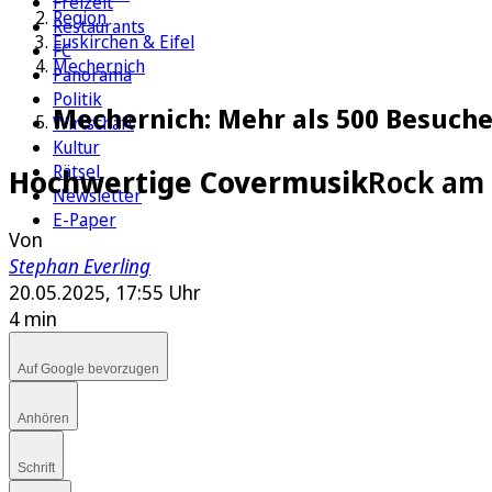
Freizeit
Region
Restaurants
Euskirchen & Eifel
FC
Mechernich
Panorama
Politik
Mechernich: Mehr als 500 Besuch
Wirtschaft
Kultur
Rätsel
Hochwertige Covermusik
Rock am 
Newsletter
E-Paper
Von
Stephan Everling
20.05.2025, 17:55 Uhr
4 min
Auf Google bevorzugen
Anhören
Schrift