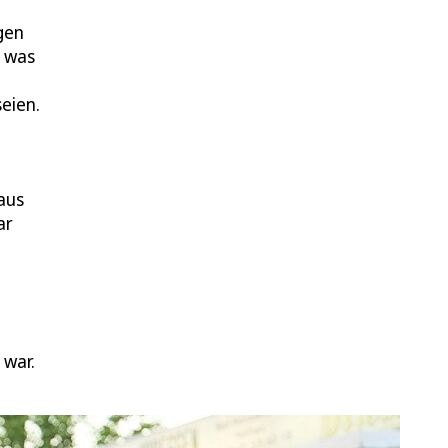
gen
h was
eien.
aus
ar
 war.