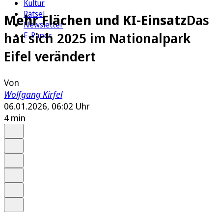
Kultur
Rätsel
Mehr Flächen und KI-Einsatz
Das
Newsletter
hat sich 2025 im Nationalpark
E-Paper
Eifel verändert
Von
Wolfgang Kirfel
06.01.2026, 06:02 Uhr
4 min
Auf Google bevorzugen
Anhören
Schrift
Merken
Drucken
Teilen