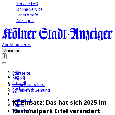
Service FAQ
Online Service
Leserbriefe
Anzeigen
Abo
Abonnieren
Anmelden
Köln
Startseite
Region
Region
Freizeit
Euskirchen & Eifel
Restaurants
Schleiden & Gemünd
FC
Panorama
KI-Einsatz: Das hat sich 2025 im
Politik
Nationalpark Eifel verändert
Wirtschaft