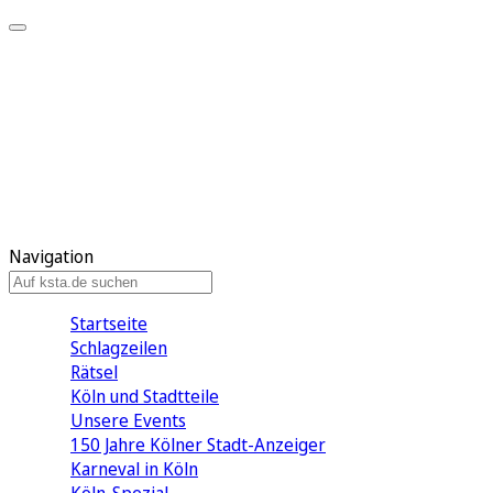
Mein KStA
Meine Artikel
Meine Region
Meine Newsletter
Mein KStA PLUS
Mein E-Paper
Navigation
Startseite
Schlagzeilen
Rätsel
Köln und Stadtteile
Unsere Events
150 Jahre Kölner Stadt-Anzeiger
Karneval in Köln