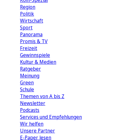
Köln-Spezial
Region
Politik
Wirtschaft
Sport
Panorama
Promis & TV
Freizeit
Gewinnspiele
Kultur & Medien
Ratgeber
Meinung
Green
Schule
Themen von A bis Z
Newsletter
Podcasts
Services und Empfehlungen
Wir helfen
Unsere Partner
E-Paper lesen