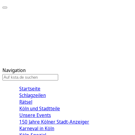
Mein KStA
Meine Artikel
Meine Region
Meine Newsletter
Mein KStA PLUS
Mein E-Paper
Navigation
Startseite
Schlagzeilen
Rätsel
Köln und Stadtteile
Unsere Events
150 Jahre Kölner Stadt-Anzeiger
Karneval in Köln