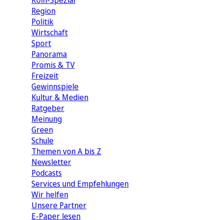
Köln-Spezial
Region
Politik
Wirtschaft
Sport
Panorama
Promis & TV
Freizeit
Gewinnspiele
Kultur & Medien
Ratgeber
Meinung
Green
Schule
Themen von A bis Z
Newsletter
Podcasts
Services und Empfehlungen
Wir helfen
Unsere Partner
E-Paper lesen