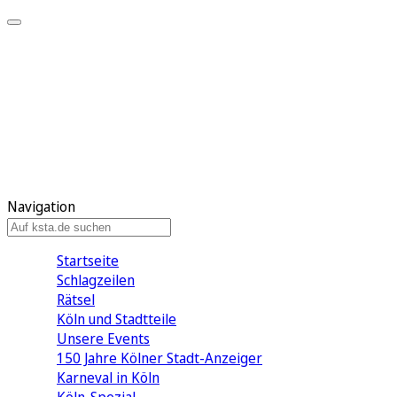
Mein KStA
Meine Artikel
Meine Region
Meine Newsletter
Mein KStA PLUS
Mein E-Paper
Navigation
Startseite
Schlagzeilen
Rätsel
Köln und Stadtteile
Unsere Events
150 Jahre Kölner Stadt-Anzeiger
Karneval in Köln