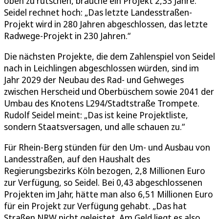
oben zu rutschen, brauche ein Projekt 2,33 Jahre.
Seidel rechnet hoch: „Das letzte Landesstraßen-
Projekt wird in 280 Jahren abgeschlossen, das letzte
Radwege-Projekt in 230 Jahren.“
Die nächsten Projekte, die dem Zahlenspiel von Seidel
nach in Leichlingen abgeschlossen würden, sind im
Jahr 2029 der Neubau des Rad- und Gehweges
zwischen Herscheid und Oberbüschem sowie 2041 der
Umbau des Knotens L294/Stadtstraße Trompete.
Rudolf Seidel meint: „Das ist keine Projektliste,
sondern Staatsversagen, und alle schauen zu.“
Für Rhein-Berg stünden für den Um- und Ausbau von
Landesstraßen, auf den Haushalt des
Regierungsbezirks Köln bezogen, 2,8 Millionen Euro
zur Verfügung, so Seidel. Bei 0,43 abgeschlossenen
Projekten im Jahr, hätte man also 6,51 Millionen Euro
für ein Projekt zur Verfügung gehabt. „Das hat
Straßen NRW nicht geleistet. Am Geld liegt es also