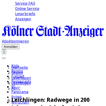
Service FAQ
Online Service
Leserbriefe
Anzeigen
Abo
Abonnieren
Anmelden
Köln
Startseite
Region
Region
Freizeit
Leverkusen
Restaurants
Leichlingen
FC
ADFC
Panorama
Politik
Leichlingen: Radwege in 200
Wirtschaft