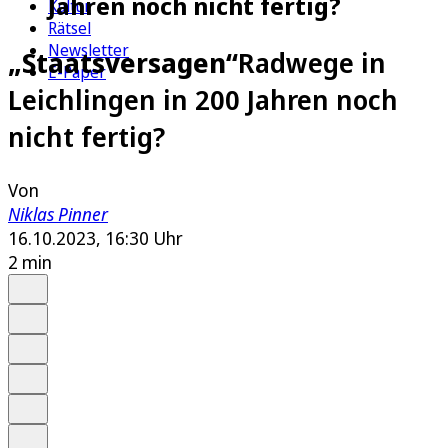
Jahren noch nicht fertig?
Kultur
Rätsel
Newsletter
„Staatsversagen“
Radwege in
E-Paper
Leichlingen in 200 Jahren noch
nicht fertig?
Von
Niklas Pinner
16.10.2023, 16:30 Uhr
2 min
Auf Google bevorzugen
Anhören
Schrift
Merken
Drucken
Teilen