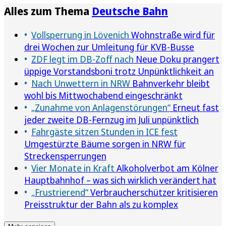
Alles zum Thema
Deutsche Bahn
Vollsperrung in Lövenich
Wohnstraße wird für
drei Wochen zur Umleitung für KVB-Busse
ZDF legt im DB-Zoff nach
Neue Doku prangert
üppige Vorstandsboni trotz Unpünktlichkeit an
Nach Unwettern in NRW
Bahnverkehr bleibt
wohl bis Mittwochabend eingeschränkt
„Zunahme von Anlagenstörungen“
Erneut fast
jeder zweite DB-Fernzug im Juli unpünktlich
Fahrgäste sitzen Stunden in ICE fest
Umgestürzte Bäume sorgen in NRW für
Streckensperrungen
Vier Monate in Kraft
Alkoholverbot am Kölner
Hauptbahnhof – was sich wirklich verändert hat
„Frustrierend“
Verbraucherschützer kritisieren
Preisstruktur der Bahn als zu komplex