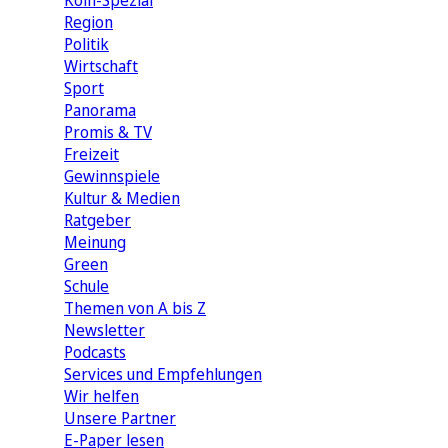
Köln-Spezial
Region
Politik
Wirtschaft
Sport
Panorama
Promis & TV
Freizeit
Gewinnspiele
Kultur & Medien
Ratgeber
Meinung
Green
Schule
Themen von A bis Z
Newsletter
Podcasts
Services und Empfehlungen
Wir helfen
Unsere Partner
E-Paper lesen