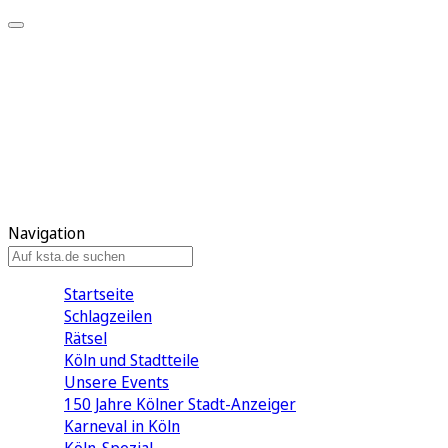
Mein KStA
Meine Artikel
Meine Region
Meine Newsletter
Mein KStA PLUS
Mein E-Paper
Navigation
Startseite
Schlagzeilen
Rätsel
Köln und Stadtteile
Unsere Events
150 Jahre Kölner Stadt-Anzeiger
Karneval in Köln