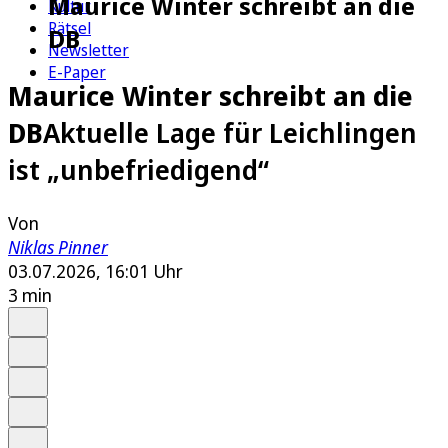
Maurice Winter schreibt an die
Kultur
Rätsel
DB
Newsletter
E-Paper
Maurice Winter schreibt an die
DB
Aktuelle Lage für Leichlingen
ist „unbefriedigend“
Von
Niklas Pinner
03.07.2026, 16:01 Uhr
3 min
Auf Google bevorzugen
Anhören
Schrift
Merken
Drucken