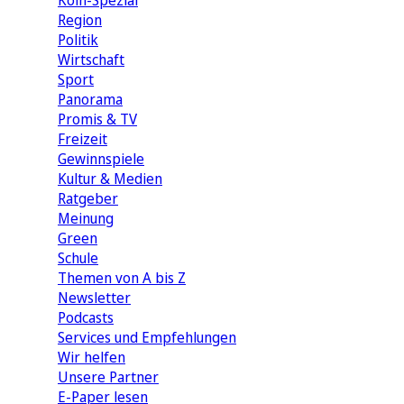
Köln-Spezial
Region
Politik
Wirtschaft
Sport
Panorama
Promis & TV
Freizeit
Gewinnspiele
Kultur & Medien
Ratgeber
Meinung
Green
Schule
Themen von A bis Z
Newsletter
Podcasts
Services und Empfehlungen
Wir helfen
Unsere Partner
E-Paper lesen