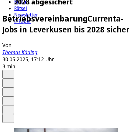
2028 abgesichert
Kultur
Rätsel
Newsletter
Betriebsvereinbarung
Currenta-
E-Paper
Jobs in Leverkusen bis 2028 sicher
Von
Thomas Käding
30.05.2025, 17:12 Uhr
3 min
Auf Google bevorzugen
Anhören
Schrift
Merken
Drucken
Teilen