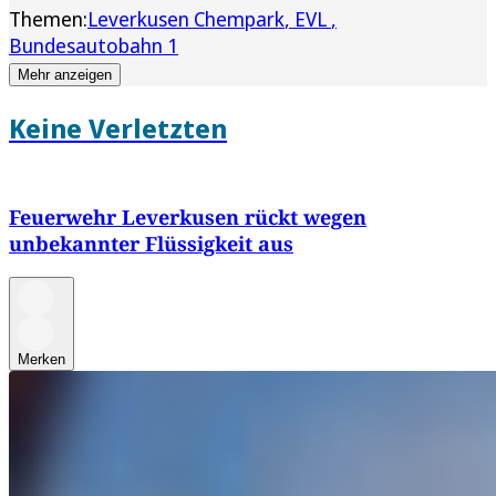
Themen:
Leverkusen Chempark
EVL
Bundesautobahn 1
Mehr anzeigen
Keine Verletzten
Feuerwehr Leverkusen rückt wegen
unbekannter Flüssigkeit aus
Merken