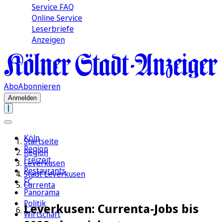
Service FAQ
Online Service
Leserbriefe
Anzeigen
Abo
Abonnieren
Anmelden
Köln
Startseite
Region
Region
Freizeit
Leverkusen
Restaurants
Stadt Leverkusen
FC
Currenta
Panorama
Politik
Leverkusen: Currenta-Jobs bis
Wirtschaft