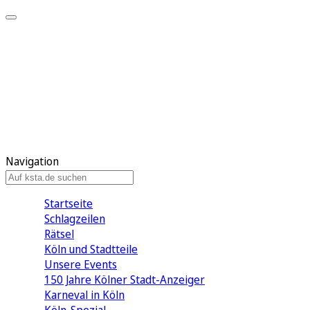
Mein KStA
Meine Artikel
Meine Region
Meine Newsletter
Mein KStA PLUS
Mein E-Paper
Navigation
Startseite
Schlagzeilen
Rätsel
Köln und Stadtteile
Unsere Events
150 Jahre Kölner Stadt-Anzeiger
Karneval in Köln