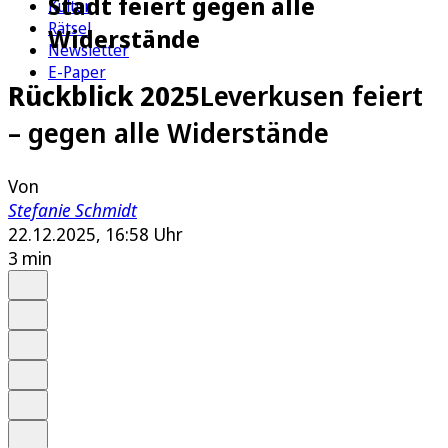
Stadt feiert gegen alle
Kultur
Rätsel
Widerstände
Newsletter
E-Paper
Rückblick 2025
Leverkusen feiert
– gegen alle Widerstände
Von
Stefanie Schmidt
22.12.2025, 16:58 Uhr
3 min
Auf Google bevorzugen
Anhören
Schrift
Merken
Drucken
Teilen