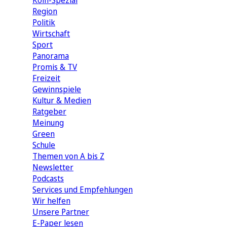
Köln-Spezial
Region
Politik
Wirtschaft
Sport
Panorama
Promis & TV
Freizeit
Gewinnspiele
Kultur & Medien
Ratgeber
Meinung
Green
Schule
Themen von A bis Z
Newsletter
Podcasts
Services und Empfehlungen
Wir helfen
Unsere Partner
E-Paper lesen