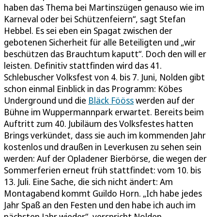
haben das Thema bei Martinszügen genauso wie im
Karneval oder bei Schützenfeiern“, sagt Stefan
Hebbel. Es sei eben ein Spagat zwischen der
gebotenen Sicherheit für alle Beteiligten und „wir
beschützen das Brauchtum kaputt“. Doch den will er
leisten. Definitiv stattfinden wird das 41.
Schlebuscher Volksfest von 4. bis 7. Juni, Nolden gibt
schon einmal Einblick in das Programm: Köbes
Underground und die
Bläck Fööss
werden auf der
Bühne im Wuppermannpark erwartet. Bereits beim
Auftritt zum 40. Jubiläum des Volksfestes hatten
Brings verkündet, dass sie auch im kommenden Jahr
kostenlos und draußen in Leverkusen zu sehen sein
werden: Auf der Opladener Bierbörse, die wegen der
Sommerferien erneut früh stattfindet: vom 10. bis
13. Juli. Eine Sache, die sich nicht ändert: Am
Montagabend kommt Guildo Horn. „Ich habe jedes
Jahr Spaß an den Festen und den habe ich auch im
nächsten Jahr wieder“, verspricht Nolden.