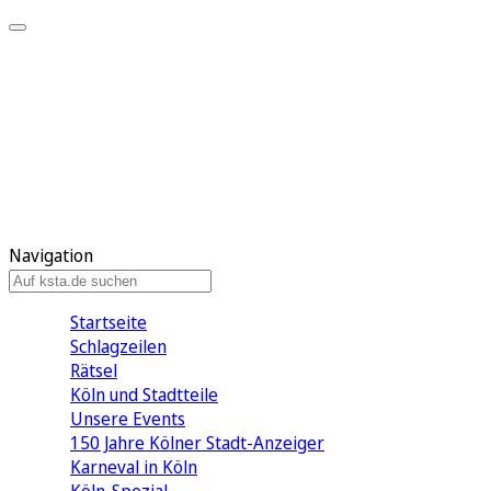
Mein KStA
Meine Artikel
Meine Region
Meine Newsletter
Mein KStA PLUS
Mein E-Paper
Navigation
Startseite
Schlagzeilen
Rätsel
Köln und Stadtteile
Unsere Events
150 Jahre Kölner Stadt-Anzeiger
Karneval in Köln