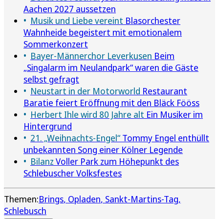
Aachen 2027 aussetzen
Musik und Liebe vereint
Blasorchester
Wahnheide begeistert mit emotionalem
Sommerkonzert
Bayer-Männerchor Leverkusen
Beim
„Singalarm im Neulandpark“ waren die Gäste
selbst gefragt
Neustart in der Motorworld
Restaurant
Baratie feiert Eröffnung mit den Bläck Fööss
Herbert Ihle wird 80 Jahre alt
Ein Musiker im
Hintergrund
21. „Weihnachts-Engel“
Tommy Engel enthüllt
unbekannten Song einer Kölner Legende
Bilanz
Voller Park zum Höhepunkt des
Schlebuscher Volksfestes
Themen:
Brings
Opladen
Sankt-Martins-Tag
Schlebusch