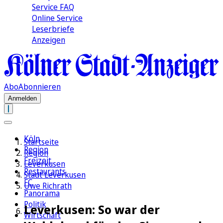
Service FAQ
Online Service
Leserbriefe
Anzeigen
Abo
Abonnieren
Anmelden
Köln
Startseite
Region
Region
Freizeit
Leverkusen
Restaurants
Stadt Leverkusen
FC
Uwe Richrath
Panorama
Politik
Leverkusen: So war der
Wirtschaft