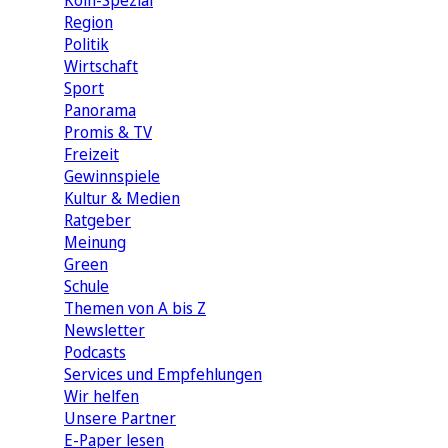
Köln-Spezial
Region
Politik
Wirtschaft
Sport
Panorama
Promis & TV
Freizeit
Gewinnspiele
Kultur & Medien
Ratgeber
Meinung
Green
Schule
Themen von A bis Z
Newsletter
Podcasts
Services und Empfehlungen
Wir helfen
Unsere Partner
E-Paper lesen