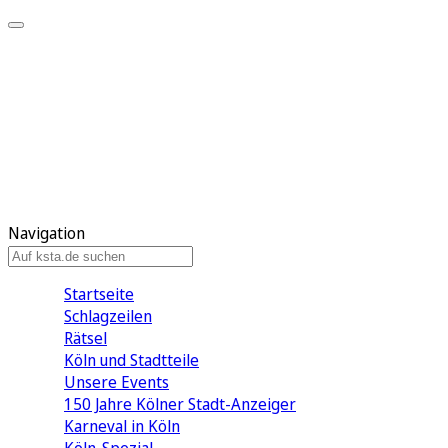
Mein KStA
Meine Artikel
Meine Region
Meine Newsletter
Mein KStA PLUS
Mein E-Paper
Navigation
Startseite
Schlagzeilen
Rätsel
Köln und Stadtteile
Unsere Events
150 Jahre Kölner Stadt-Anzeiger
Karneval in Köln