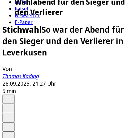
Wahlabend für den Sieger und
Kultur
Rätsel
den Verlierer
Newsletter
E-Paper
Stichwahl
So war der Abend für
den Sieger und den Verlierer in
Leverkusen
Von
Thomas Käding
28.09.2025, 21:27 Uhr
5 min
Auf Google bevorzugen
Anhören
Schrift
Merken
Drucken