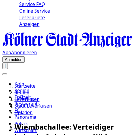
Service FAQ
Online Service
Leserbriefe
Anzeigen
Abo
Abonnieren
Anmelden
Köln
Startseite
Region
Region
Freizeit
Leverkusen
Restaurants
Stadt Leverkusen
FC
Opladen
Panorama
Politik
Wiembachallee: Verteidiger
Wirtschaft