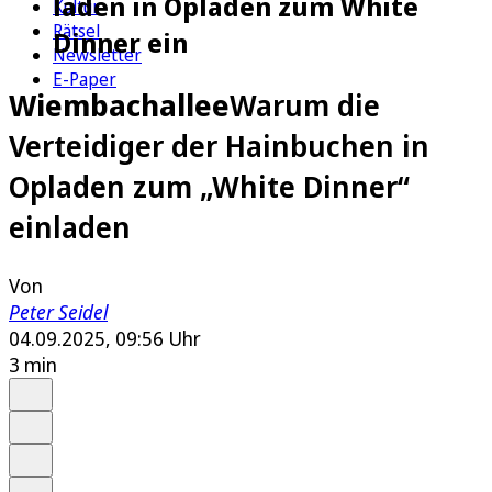
laden in Opladen zum White
Kultur
Rätsel
Dinner ein
Newsletter
E-Paper
Wiembachallee
Warum die
Verteidiger der Hainbuchen in
Opladen zum „White Dinner“
einladen
Von
Peter Seidel
04.09.2025, 09:56 Uhr
3 min
Auf Google bevorzugen
Anhören
Schrift
Merken