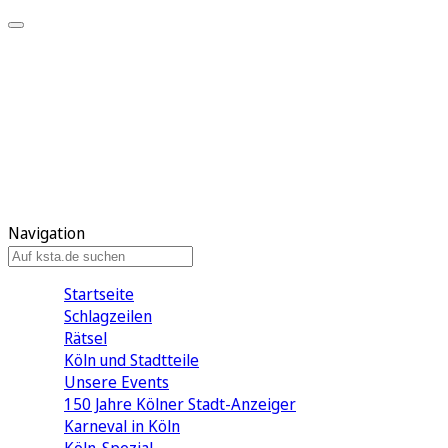
Mein KStA
Meine Artikel
Meine Region
Meine Newsletter
Mein KStA PLUS
Mein E-Paper
Navigation
Startseite
Schlagzeilen
Rätsel
Köln und Stadtteile
Unsere Events
150 Jahre Kölner Stadt-Anzeiger
Karneval in Köln