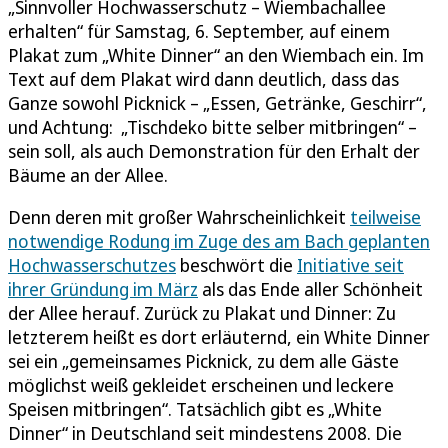
„Sinnvoller Hochwasserschutz – Wiembachallee
erhalten“ für Samstag, 6. September, auf einem
Plakat zum „White Dinner“ an den Wiembach ein. Im
Text auf dem Plakat wird dann deutlich, dass das
Ganze sowohl Picknick – „Essen, Getränke, Geschirr“,
und Achtung: „Tischdeko bitte selber mitbringen“ –
sein soll, als auch Demonstration für den Erhalt der
Bäume an der Allee.
Denn deren mit großer Wahrscheinlichkeit
teilweise
notwendige Rodung im Zuge des am Bach geplanten
Hochwasserschutzes
beschwört die
Initiative seit
ihrer Gründung im März
als das Ende aller Schönheit
der Allee herauf. Zurück zu Plakat und Dinner: Zu
letzterem heißt es dort erläuternd, ein White Dinner
sei ein „gemeinsames Picknick, zu dem alle Gäste
möglichst weiß gekleidet erscheinen und leckere
Speisen mitbringen“. Tatsächlich gibt es „White
Dinner“ in Deutschland seit mindestens 2008. Die