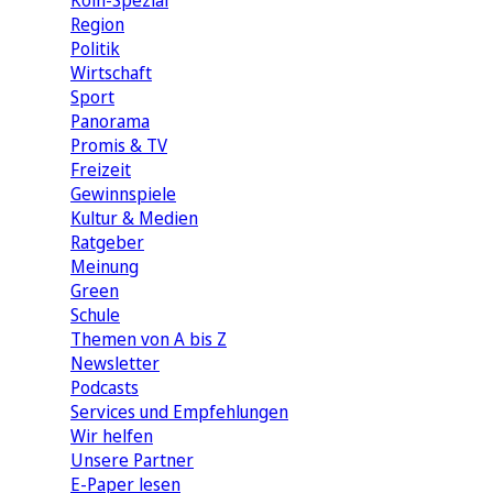
Köln-Spezial
Region
Politik
Wirtschaft
Sport
Panorama
Promis & TV
Freizeit
Gewinnspiele
Kultur & Medien
Ratgeber
Meinung
Green
Schule
Themen von A bis Z
Newsletter
Podcasts
Services und Empfehlungen
Wir helfen
Unsere Partner
E-Paper lesen