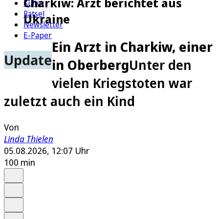
Charkiw: Arzt berichtet aus
Kultur
Rätsel
Ukraine
Newsletter
E-Paper
Ein Arzt in Charkiw, einer
Update
in Oberberg
Unter den
vielen Kriegstoten war
zuletzt auch ein Kind
Von
Linda Thielen
05.08.2026, 12:07 Uhr
100 min
Auf Google bevorzugen
Anhören
Schrift
Merken