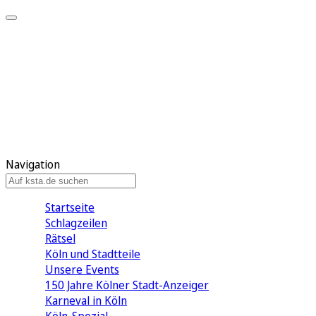
Mein KStA
Meine Artikel
Meine Region
Meine Newsletter
Mein KStA PLUS
Mein E-Paper
Navigation
Startseite
Schlagzeilen
Rätsel
Köln und Stadtteile
Unsere Events
150 Jahre Kölner Stadt-Anzeiger
Karneval in Köln