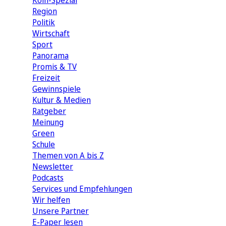
Köln-Spezial
Region
Politik
Wirtschaft
Sport
Panorama
Promis & TV
Freizeit
Gewinnspiele
Kultur & Medien
Ratgeber
Meinung
Green
Schule
Themen von A bis Z
Newsletter
Podcasts
Services und Empfehlungen
Wir helfen
Unsere Partner
E-Paper lesen