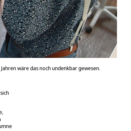
en Jahren wäre das noch undenkbar gewesen.
sich
e,
n
lumne