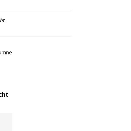
ht.
lumne
cht