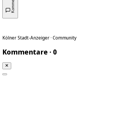
Kommentare
Kölner Stadt-Anzeiger · Community
Kommentare · 0
Mein KStA
Meine Artikel
Meine Region
Meine Newsletter
Mein KStA PLUS
Mein E-Paper