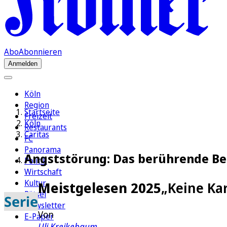
Abo
Abonnieren
Anmelden
Köln
Region
Startseite
Freizeit
Köln
Restaurants
Caritas
FC
Panorama
Angststörung: Das berührende Be
Politik
Wirtschaft
Kultur
Meistgelesen 2025
„Keine Kar
Rätsel
Serie
Newsletter
Von
E-Paper
Uli Kreikebaum